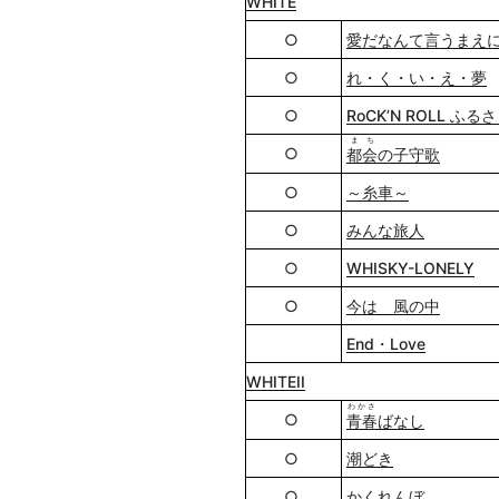
WHITE
○
愛だなんて言うまえ
○
れ・く・い・え・夢
○
RoCK’N ROLL ふる
まち
○
都会
の子守歌
○
～糸車～
○
みんな旅人
○
WHISKY-LONELY
○
今は 風の中
End・Love
WHITEII
わかさ
○
青春
ばなし
○
潮どき
○
かくれんぼ