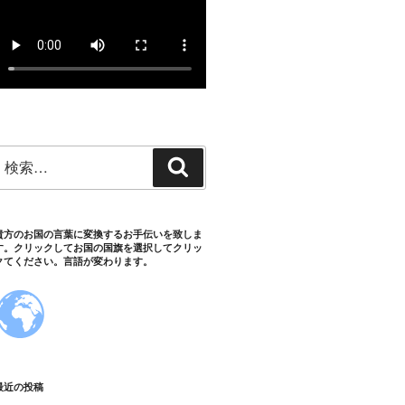
検
検
索:
索
貴方のお国の言葉に変換するお手伝いを致しま
す。クリックしてお国の国旗を選択してクリッ
クてください。言語が変わります。
最近の投稿