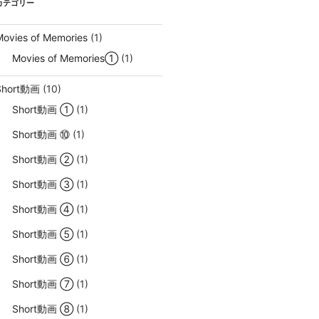
カテゴリー
Movies of Memories
(1)
Movies of Memories①
(1)
Short動画
(10)
Short動画 ①
(1)
Short動画 ⑩
(1)
Short動画 ②
(1)
Short動画 ③
(1)
Short動画 ④
(1)
Short動画 ⑤
(1)
Short動画 ⑥
(1)
Short動画 ⑦
(1)
Short動画 ⑧
(1)