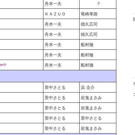
舟木一夫
？
ＫＡＺＵＯ
竜崎孝路
舟木一夫
徳久広司
舟木一夫
徳久広司
舟木一夫
船村徹
舟木一夫
船村徹
舟木一夫
船村徹
里中さとる
浜 圭介
里中さとる
岩鬼まさみ
里中さとる
岩鬼まさみ
里中さとる
里中さとる
里中さとる
岩鬼まさみ