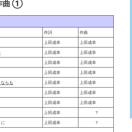
作曲 ①
作詞
作曲
上田成幸
上田成幸
レ
上田成幸
上田成幸
上田成幸
上田成幸
上田成幸
上田成幸
うならも
上田成幸
上田成幸
上田成幸
上田成幸
上田成幸
上田成幸
上田成幸
？
きに
上田成幸
？