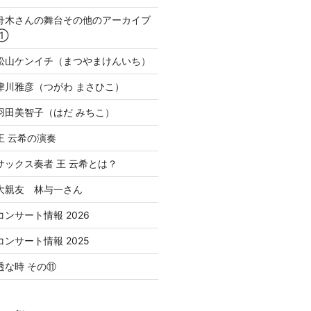
舟木さんの舞台その他のアーカイブ
①
松山ケンイチ（まつやまけんいち）
津川雅彦（つがわ まさひこ）
羽田美智子（はだ みちこ）
王 云希の演奏
サックス奏者 王 云希とは？
大親友 林与一さん
コンサート情報 2026
コンサート情報 2025
透な時 その⑪