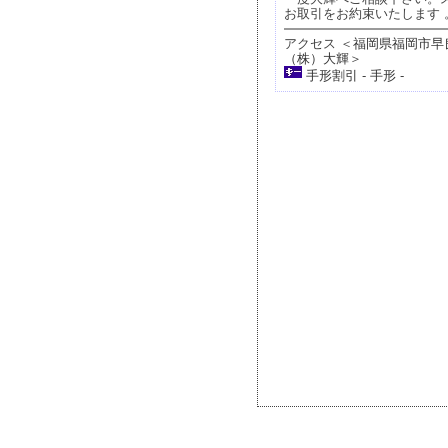
お取引をお約束いたします 
アクセス ＜
福岡県福岡市早良区
（株）大輝
＞
手形割引
-
手形
-