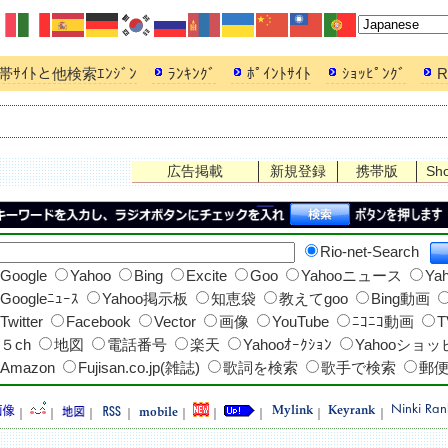
帯ｻｲﾄと他検索ｴﾝｼﾞﾝ
ﾗﾝｷﾝｸﾞ
ﾎﾟｲﾝﾄｻｲﾄ
ｼｮｯﾋﾟﾝｸﾞ
R
広告掲載
新規登録
携帯版
Sh
Rio-net-Search
Google
Yahoo
Bing
Excite
Goo
Yahooニュース
Ya
Googleﾆｭｰｽ
Yahoo掲示板
知恵袋
教えてgoo
Bing動画
Twitter
Facebook
Vector
画像
YouTube
ﾆｺﾆｺ動画
T
５ch
地図
電話番号
楽天
Yahooｵｰｸｼｮﾝ
Yahooショ
Amazon
Fujisan.co.jp(雑誌)
歌詞を検索
歌手で検索
郵
｜
｜
｜
｜
｜
｜
｜
｜
｜