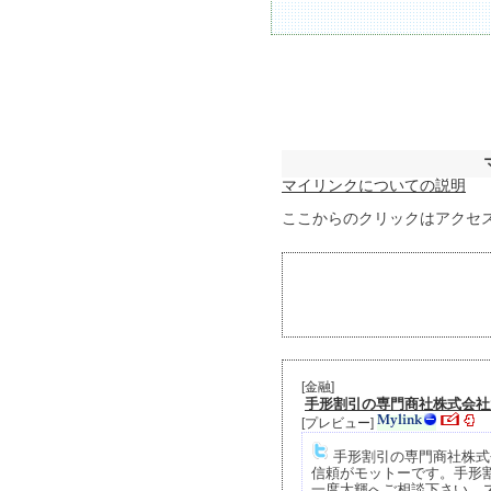
マイリンクについての説明
ここからのクリックはアクセ
[
金融
]
手形割引の専門商社株式会社
[
プレビュー
]
手形割引の専門商社株式
信頼がモットーです。手形割
一度大輝へご相談下さい。