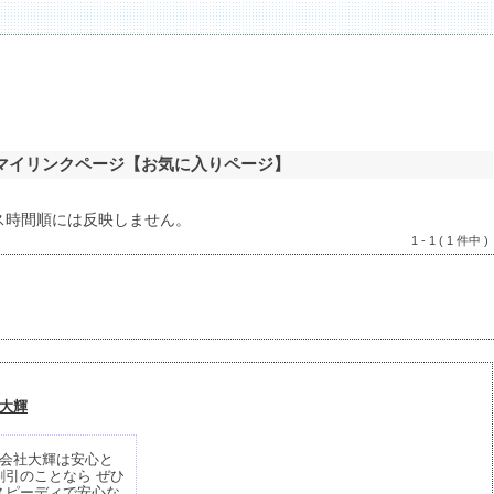
マイリンクページ【お気に入りページ】
ス時間順には反映しません。
1 - 1 ( 1 件中 )
大輝
会社大輝は安心と
引のことなら ぜひ
スピーディで安心な