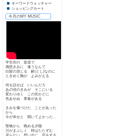
キーワードウォッチャー
ショッピングカート
今月のMY MUSIC
学生街の 坂道で
偶然きみに 逢うなんて
白髪の混じる 齢(とし)なのに
ときめく胸が よみがえる
何を話せば いいんだろ
あの頃のきみが そこにいる
変わりゆく この街かどに
色あせぬ 青春がある
きみを傷つけた ことがあった
から
今が幸せと 聞いてよかった…
聖橋から 眺める夕陽
川がまぶしく 時はたたずむ
戻らない 想い出に 恋をする