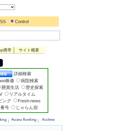
SS
Control
op携帯
サイト概要
詳細検索
hoo株価
病院検索
懸賞生活
歴史探索
V
リアルタイム
ッピング
Fresh-news
便番号
じゃらん宿
｜
｜