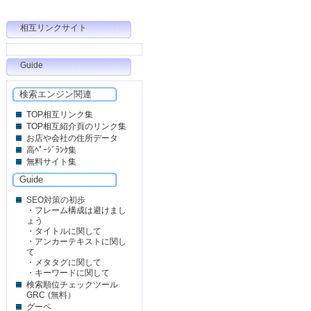
相互リンクサイト
Guide
検索エンジン関連
TOP相互リンク集
TOP相互紹介頁のリンク集
お店や会社の住所データ
高ﾍﾟｰｼﾞﾗﾝｸ集
無料サイト集
Guide
SEO対策の初歩
・
フレーム構成は避けまし
ょう
・
タイトルに関して
・
アンカーテキストに関し
て
・
メタタグに関して
・
キーワードに関して
検索順位チェックツール
GRC
(無料）
グーペ