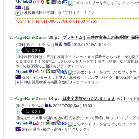
札幌
-
＜
札幌市清田区平岡１条２丁目１２－１４
＞
Tel 011-886-8776 Fax 011-887-4265
PageRank2
30 pt
プラチナム｜三井住友海上の海外旅行保険
[
保険
] [
旅行・トラベル
]
2013/07/31(Wed) 16:06
海外旅行保険は、三井住友海上の「ネットｄｅ保険＠とらべる」がお得
６５％ＯＦＦ！お支払いはクレジットカードで！留学、駐在、など渡航目
やその他保険のご相談もプラチナムまで。
保険
-
インターネット申込
-
海外旅行
-
ゴルフ
-
バイク
-
損害保険
-
留
＜
神奈川県横浜市南区高根町３－１７－１２
＞
PageRank2
14 pt
∞
日本全国旅そうだんＢｌｏｇ
【サイト情報
[
旅行・トラベル
]
2023/07/30(Sun) 15:03
旅先での出来事や国内各地の観光名所について気軽に綴っていくブログ
旅行
-
温泉
-
観光
-
宿泊
-
サイクリング
-