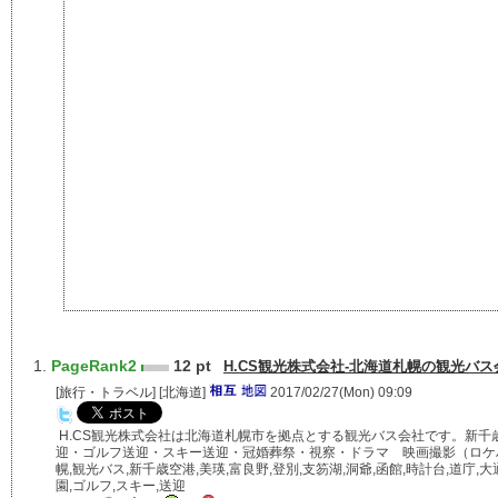
PageRank2
12 pt
H.CS観光株式会社-北海道札幌の観光バス
[
旅行・トラベル
] [
北海道
]
2017/02/27(Mon) 09:09
H.CS観光株式会社は北海道札幌市を拠点とする観光バス会社です。新千
迎・ゴルフ送迎・スキー送迎・冠婚葬祭・視察・ドラマ 映画撮影（ロケ
幌,観光バス,新千歳空港,美瑛,富良野,登別,支笏湖,洞爺,函館,時計台,道庁,
園,ゴルフ,スキー,送迎