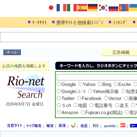
ﾏｰｸｻｲﾄ
携帯ｻｲﾄと他検索ｴﾝｼﾞﾝ
ﾗﾝｷﾝｸﾞ
アクセス時間順
キーワードランキング
アクセスランキング
人気ランキング
バナーランキング
広告掲載
お店の地図を掲載します
Google
Yahoo
Bing
Excite
Googleﾆｭｰｽ
Yahoo掲示板
知恵
Twitter
Facebook
Vector
画
2026年8月7日 金曜日
５ch
地図
電話番号
楽天
Amazon
Fujisan.co.jp(雑誌)
歌
｜
｜
｜
｜
｜
｜
｜
｜
｜