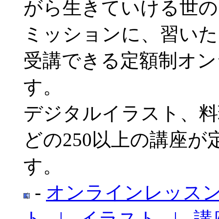
がら生きていける世の
ミッションに、習いた
受講できる定額制オン
す。
デジタルイラスト、料
どの250以上の講座
す。
-
オンラインレッス
ト
-
|
-
イラスト
-
|
-
講