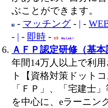
ぶことができます。
-
マッチング
-
|
-
WE
-
|
-
即時
-
ＡＦＰ認定研修（基本
年間14万人以上で利
ト【資格対策ドットコ
「ＦＰ」、「宅建士」
を中心に、eラーニン