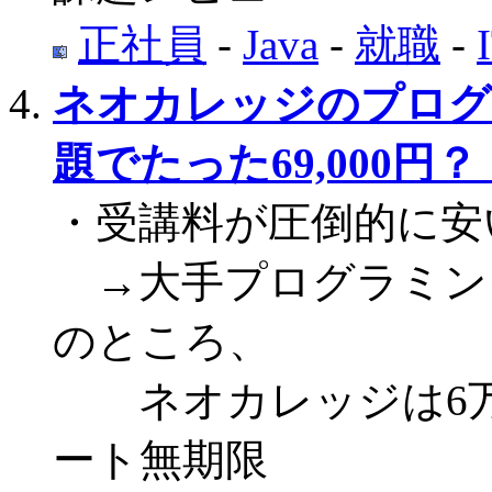
正社員
-
Java
-
就職
-
ネオカレッジのプログ
題でたった69,000円？
・受講料が圧倒的に安
→大手プログラミング
のところ、
ネオカレッジは6万9,
ート無期限