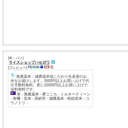
[
米・パン
]
ライスショップハセガワ
[
プレビュー
]
無農薬米・減農薬米他こだわり生産者のお
米をお届けします。3500円以上お買い上げで代
引手数料無料、更に10000円以上お買い上げで
送料無料です。
米
-
無農薬米
-
夢ごこち
-
ミルキークィーン
-
有機
-
玄米
-
高砂市
-
減農薬米
-
蛇紋岩米
-
コ
ウノトリ
-