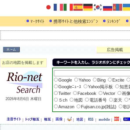
ﾏｰｸｻｲﾄ
携帯ｻｲﾄと他検索ｴﾝｼﾞﾝ
ﾗﾝｷﾝｸﾞ
アクセス時間順
キーワードランキング
アクセスランキング
人気ランキング
バナーランキング
広告掲載
お店の地図を掲載します
Google
Yahoo
Bing
Excite
Googleﾆｭｰｽ
Yahoo掲示板
知恵
Twitter
Facebook
Vector
画
2026年8月6日 木曜日
５ch
地図
電話番号
楽天
Amazon
Fujisan.co.jp(雑誌)
歌
｜
｜
｜
｜
｜
｜
｜
｜
｜