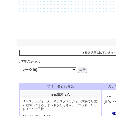
▼検索結果は以下の通り
現在の表示：
[
マーク順
]
サイト名と紹介文
カテ
■
元気村はら
[
ファッ
メンズ、レディース、キッズファッション家族で可愛
[
動物・
くお揃いにそろうよう服がたくさん。ラブラドールリ
トリーバー取扱