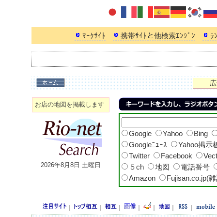
ﾏｰｸｻｲﾄ
携帯ｻｲﾄと他検索ｴﾝｼﾞﾝ
ﾗ
広
お店の地図を掲載します
Google
Yahoo
Bing
Googleﾆｭｰｽ
Yahoo掲示
Twitter
Facebook
Vec
2026年8月8日 土曜日
５ch
地図
電話番号
Amazon
Fujisan.co.jp(
｜
｜
｜
｜
｜
｜
｜