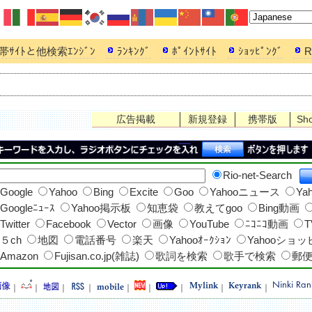
帯ｻｲﾄと他検索ｴﾝｼﾞﾝ
ﾗﾝｷﾝｸﾞ
ﾎﾟｲﾝﾄｻｲﾄ
ｼｮｯﾋﾟﾝｸﾞ
R
広告掲載
新規登録
携帯版
Sh
Rio-net-Search
Google
Yahoo
Bing
Excite
Goo
Yahooニュース
Ya
Googleﾆｭｰｽ
Yahoo掲示板
知恵袋
教えてgoo
Bing動画
Twitter
Facebook
Vector
画像
YouTube
ﾆｺﾆｺ動画
T
５ch
地図
電話番号
楽天
Yahooｵｰｸｼｮﾝ
Yahooショ
Amazon
Fujisan.co.jp(雑誌)
歌詞を検索
歌手で検索
郵
｜
｜
｜
｜
｜
｜
｜
｜
｜