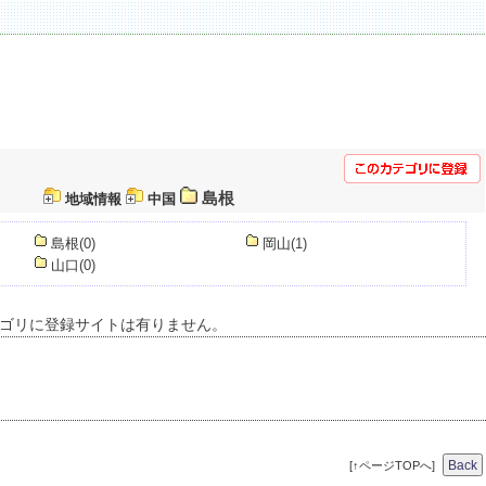
島根
地域情報
中国
島根
(0)
岡山
(1)
山口
(0)
ゴリに登録サイトは有りません。
[↑ページTOPへ]