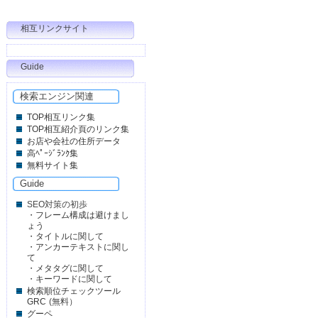
相互リンクサイト
Guide
検索エンジン関連
TOP相互リンク集
TOP相互紹介頁のリンク集
お店や会社の住所データ
高ﾍﾟｰｼﾞﾗﾝｸ集
無料サイト集
Guide
SEO対策の初歩
・
フレーム構成は避けまし
ょう
・
タイトルに関して
・
アンカーテキストに関し
て
・
メタタグに関して
・
キーワードに関して
検索順位チェックツール
GRC
(無料）
グーペ