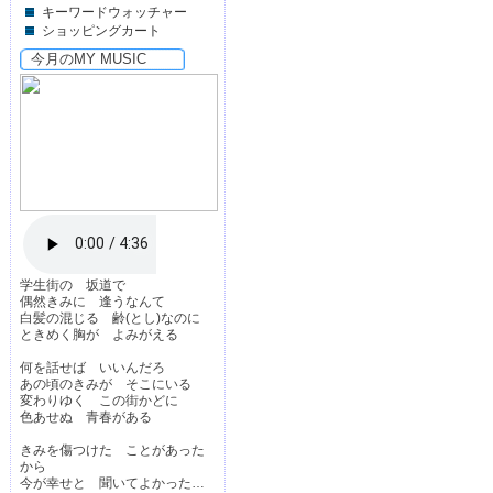
キーワードウォッチャー
ショッピングカート
今月のMY MUSIC
学生街の 坂道で
偶然きみに 逢うなんて
白髪の混じる 齢(とし)なのに
ときめく胸が よみがえる
何を話せば いいんだろ
あの頃のきみが そこにいる
変わりゆく この街かどに
色あせぬ 青春がある
きみを傷つけた ことがあった
から
今が幸せと 聞いてよかった…