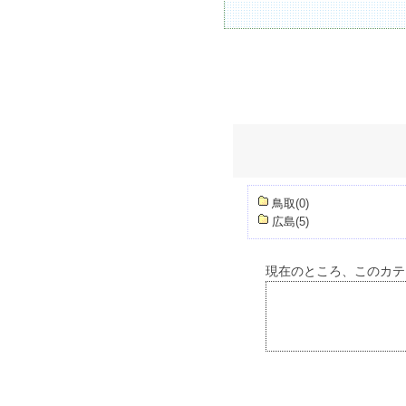
鳥取
(0)
広島
(5)
現在のところ、このカテ