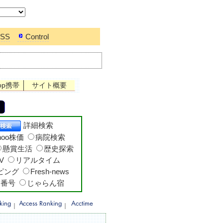
SS
Control
op携帯
サイト概要
詳細検索
hoo株価
病院検索
懸賞生活
歴史探索
V
リアルタイム
ッピング
Fresh-news
便番号
じゃらん宿
｜
｜