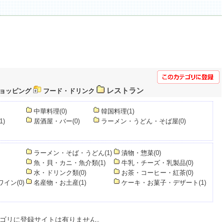
レストラン
ョッピング
フード・ドリンク
中華料理
(0)
韓国料理
(1)
(1)
居酒屋・バー
(0)
ラーメン・うどん・そば屋
(0)
ラーメン・そば・うどん
(1)
漬物・惣菜
(0)
魚・貝・カニ・魚介類
(1)
牛乳・チーズ・乳製品
(0)
水・ドリンク類
(0)
お茶・コーヒー・紅茶
(0)
ワイン
(0)
名産物・お土産
(1)
ケーキ・お菓子・デザート
(1)
ゴリに登録サイトは有りません。