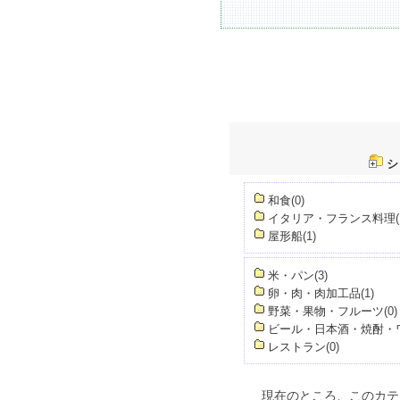
シ
和食
(0)
イタリア・フランス料理
屋形船
(1)
米・パン
(3)
卵・肉・肉加工品
(1)
野菜・果物・フルーツ
(0)
ビール・日本酒・焼酎・
レストラン
(0)
現在のところ、このカテ