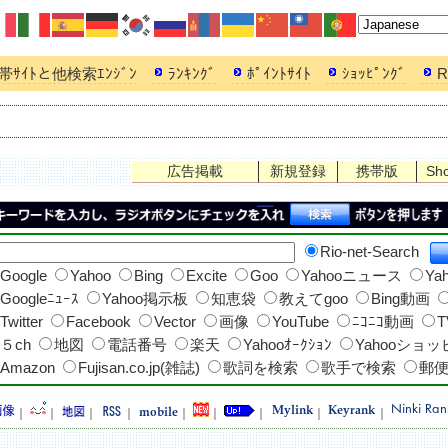
帯ｻｲﾄと他検索ｴﾝｼﾞﾝ
ﾗﾝｷﾝｸﾞ
ﾎﾟｲﾝﾄｻｲﾄ
ｼｮｯﾋﾟﾝｸﾞ
R
広告掲載
新規登録
携帯版
Sh
Rio-net-Search
Google
Yahoo
Bing
Excite
Goo
Yahooニュース
Ya
Googleﾆｭｰｽ
Yahoo掲示板
知恵袋
教えてgoo
Bing動画
Twitter
Facebook
Vector
画像
YouTube
ﾆｺﾆｺ動画
T
５ch
地図
電話番号
楽天
Yahooｵｰｸｼｮﾝ
Yahooショ
Amazon
Fujisan.co.jp(雑誌)
歌詞を検索
歌手で検索
郵
｜
｜
｜
｜
｜
｜
｜
｜
｜