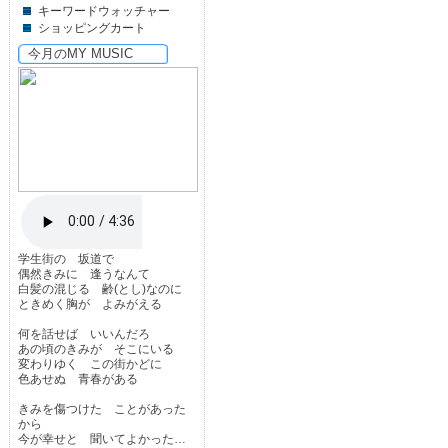
キーワードウォッチャー
ショッピングカート
今月のMY MUSIC
学生街の 坂道で
偶然きみに 逢うなんて
白髪の混じる 齢(とし)なのに
ときめく胸が よみがえる
何を話せば いいんだろ
あの頃のきみが そこにいる
変わりゆく この街かどに
色あせぬ 青春がある
きみを傷つけた ことがあった
から
今が幸せと 聞いてよかった…