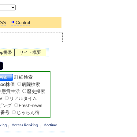
SS
Control
op携帯
サイト概要
詳細検索
hoo株価
病院検索
懸賞生活
歴史探索
V
リアルタイム
ッピング
Fresh-news
便番号
じゃらん宿
｜
｜