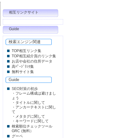
相互リンクサイト
Guide
検索エンジン関連
TOP相互リンク集
TOP相互紹介頁のリンク集
お店や会社の住所データ
高ﾍﾟｰｼﾞﾗﾝｸ集
無料サイト集
Guide
SEO対策の初歩
・
フレーム構成は避けまし
ょう
・
タイトルに関して
・
アンカーテキストに関し
て
・
メタタグに関して
・
キーワードに関して
検索順位チェックツール
GRC
(無料）
グーペ