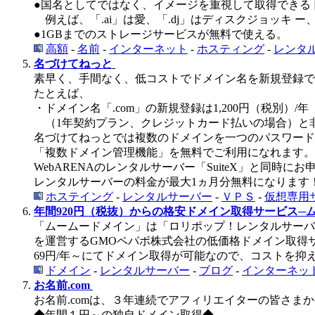
●国名としてではなく、イメージを重視して取得でき
例えば、「.ai」は愛、「.dj」はディスクジョッキ ー
●1GBまでのストレージサービスが無料で使える。
高額
-
名前
-
インターネット
-
ホスティング
-
レンタ
名づけてねっと
素早く、手間なく、低コストでドメイン名を新規登録で
たとえば、
・ドメイン名「.com」の新規登録は1,200円（税別）/年
（1年契約プラン、クレジットカード払いの場合）と
名づけてねっとでは複数のドメインを一つのパスワード
「複数ドメイン管理機能」を無料でご利用になれます。
WebARENAのレンタルサーバー「SuiteX」と同時に
レンタルサーバーの料金が最大1ヵ月分無料になります
ホステイング
-
レンタルサーバー
-
ＶＰＳ
-
仮想専用
年間920円（税抜）からの格安ドメイン取得サービス─
「ムームードメイン」は「ロリポップ！レンタルサーバ
を運営するGMOペパボ株式会社の低価格ドメイン取得
69円/年～にてドメイン取得が可能なので、コストを
ドメイン
-
レンタルサーバー
-
ブログ
-
インターネッ
お名前.com
お名前.comは、３年連続でアフィリエイターの皆さま
◆年間１円～の独自ドメイン取得◆