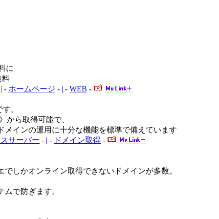
料に
無料
-
|
-
ホームページ
-
|
-
WEB
-
です。
1円》から取得可能で、
ど、ドメインの運用に十分な機能を標準で備えています
クスサーバー
-
|
-
ドメイン取得
-
ベエでしかオンライン取得できないドメインが多数。
テムで防ぎます。