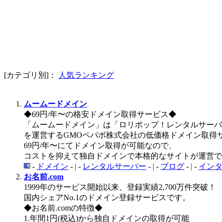
[カテゴリ別]：
人気ランキング
ムームードメイン
◆69円/年〜の格安ドメイン取得サービス◆
「ムームードメイン」は「ロリポップ！レンタルサーバ
を運営するGMOペパボ株式会社の低価格ドメイン取得
69円/年〜にてドメイン取得が可能なので、
コストを抑えて独自ドメインで本格的なサイトが運営で
-
ドメイン
-
|
-
レンタルサーバー
-
|
-
ブログ
-
|
-
イン
お名前.com
1999年のサービス開始以来、登録実績2,700万件突破！
国内シェアNo.1のドメイン登録サービスです。
◆お名前.comの特徴◆
1.年間1円(税込)から独自ドメインの取得が可能