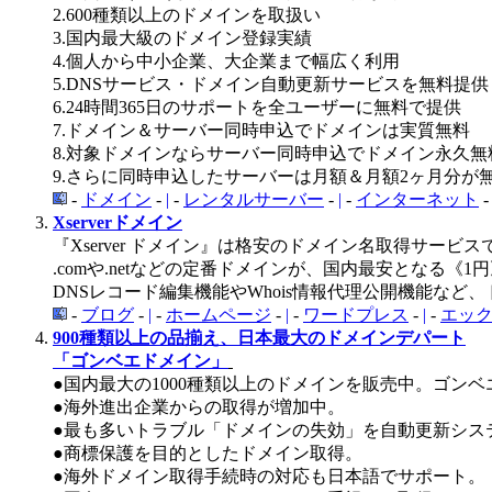
2.600種類以上のドメインを取扱い
3.国内最大級のドメイン登録実績
4.個人から中小企業、大企業まで幅広く利用
5.DNSサービス・ドメイン自動更新サービスを無料提供
6.24時間365日のサポートを全ユーザーに無料で提供
7.ドメイン＆サーバー同時申込でドメインは実質無料
8.対象ドメインならサーバー同時申込でドメイン永久無
9.さらに同時申込したサーバーは月額＆月額2ヶ月分が
-
ドメイン
-
|
-
レンタルサーバー
-
|
-
インターネット
Xserverドメイン
『Xserver ドメイン』は格安のドメイン名取得サービス
.comや.netなどの定番ドメインが、国内最安となる《
DNSレコード編集機能やWhois情報代理公開機能な
-
ブログ
-
|
-
ホームページ
-
|
-
ワードプレス
-
|
-
エッ
900種類以上の品揃え、日本最大のドメインデパート
「ゴンベエドメイン」
●国内最大の1000種類以上のドメインを販売中。ゴン
●海外進出企業からの取得が増加中。
●最も多いトラブル「ドメインの失効」を自動更新シス
●商標保護を目的としたドメイン取得。
●海外ドメイン取得手続時の対応も日本語でサポート。