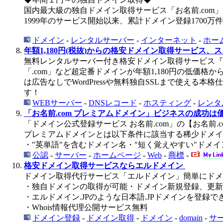
国内最大級の独自ドメイン取得サービス「お名前.com」
1999年のサービス開始以来、累計ドメイン登録1700万
ドメイン
-
レンタルサーバー
-
インターネット
-
ホー
年額1,180円(税抜)からの格安ドメイン取得サービス、
無料レンタルサーバー付き格安ドメイン取得サービス『
「.com」など超定番ドメインが年額1,180円の低
は広告なしでWordPressや無料独自SSLまで使え
す！
WEBサーバー
-
DNSレコード
-
ホスティング
-
レンタ
「お名前.com プレミアムドメイン」ビジネスの成功は
「ドメイン公式登録サービス お名前.com」の【お名前
プレミアムドメインとは以下条件に該当する稀少ドメイ
・"英単語"を含むドメイン名・"短く覚えやすい"ドメイン
公認
-
サーバー
-
ホームページ
-
Web
-
商標
-
格安ドメイン取得サービスならエルドメイン
ドメイン取得代行サービス「エルドメイン」簡単にドメ
・独自ドメインの取得が可能・ドメイン新規登録、更新
・エルドメイン.JPのような日本語.JPドメインを登録
・Whois情報代理公開サービス無料
ドメイン登録
-
ドメイン取得
-
ドメイン
-
domain
-
サ