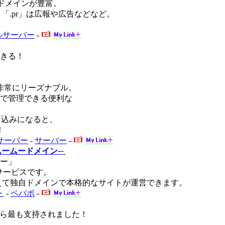
るドメインが豊富。
、「.pr」は広報や広告などなど。
ルサーバー
-
きる！
非常にリーズナブル。
で管理できる便利な
お申込みになると、
！
サーバー
-
サーバー
-
ムームードメイン─
ー」
サービスです。
抑えて独自ドメインで本格的なサイトが運営できます。
ト
-
ペパボ
-
から最も支持されました！