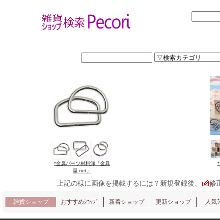
*金属パーツ材料卸「金具
屋.net」
上記の様に画像を掲載するには？新規登録後、
修
雑貨ショップ
おすすめｼｮｯﾌﾟ
新着ショップ
更新ショップ
人気ﾗﾝ