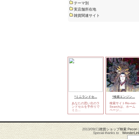
テーマ別
実店舗所在地
雑貨関連サイト
*ミニランドセ...
*検索エンジン...
あなたの思い出のラ
検索サイトRio-net-
ンドセルを手作りで
Searchは、ホーム
ミニ...
ページ...
2013/09(C)
雑貨ショップ検索 Pecori
Special thanks to
WonderLin