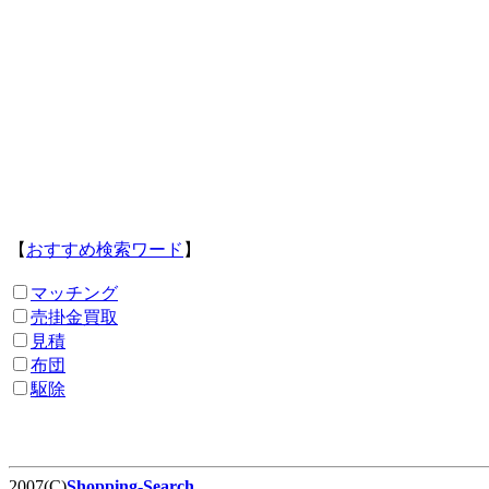
【
おすすめ検索ワード
】
マッチング
売掛金買取
見積
布団
駆除
2007(C)
Shopping-Search