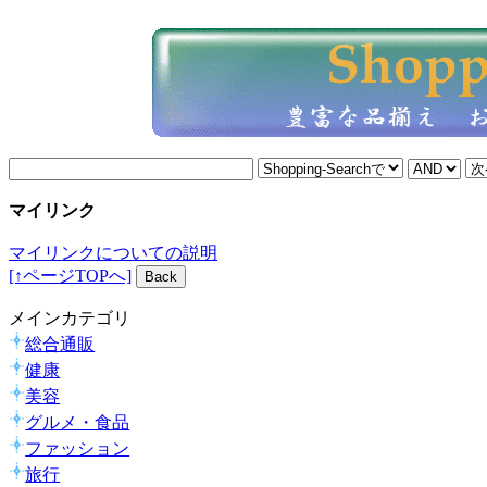
マイリンク
マイリンクについての説明
[↑ページTOPへ]
メインカテゴリ
総合通販
健康
美容
グルメ・食品
ファッション
旅行