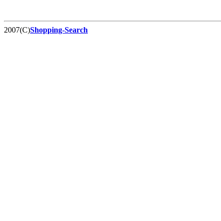
2007(C)
Shopping-Search