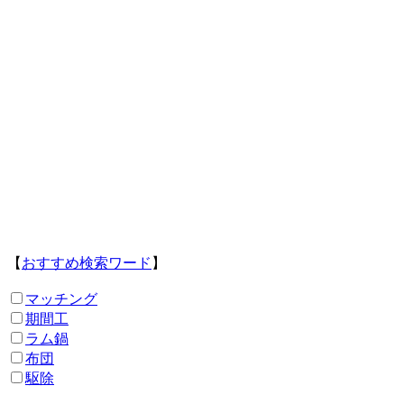
【
おすすめ検索ワード
】
マッチング
期間工
ラム鍋
布団
駆除