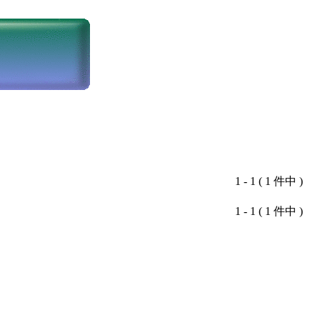
1 - 1 ( 1 件中 )
1 - 1 ( 1 件中 )