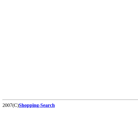
2007(C)
Shopping-Search