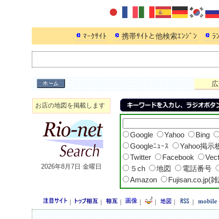
ﾏｰｸｻｲﾄ
携帯ｻｲﾄと他検索ｴﾝｼﾞﾝ
ﾗ
広
お店の地図を掲載します
Google
Yahoo
Bing
Googleﾆｭｰｽ
Yahoo掲示
Twitter
Facebook
Vec
2026年8月7日 金曜日
５ch
地図
電話番号
Amazon
Fujisan.co.jp(
｜
｜
｜
｜
｜
｜
｜