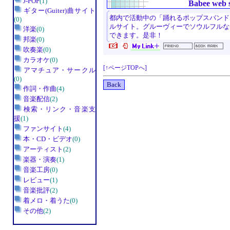
J-POP
(1)
Babee web s
ギター(Guiter)曲サイト
都内で活動中の「踊れるポップスバンド」
(0)
ルサイト。グルーヴィーでソウルフルな
洋楽
(0)
できます。是非！
邦楽
(0)
吹奏楽
(0)
カラオケ
(0)
[↑ページTOPへ]
アマチュア・サークル
(0)
作詞・作曲
(4)
音楽配信
(2)
検索・リンク・音楽支
援
(1)
ファンサイト
(4)
本・CD・ビデオ
(0)
アーティスト
(2)
楽器・演奏
(1)
音楽工房
(0)
レビュー
(1)
音楽批評
(2)
着メロ・着うた
(0)
その他
(2)