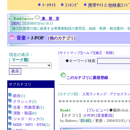
ﾏｰｸｻｲﾄ
ﾗﾝｷﾝｸﾞ
携帯ｻｲﾄと他検索ｴﾝｼﾞ
Rank1
東 照 宮
[国内]
2026/08/07(Fri) 18:15
徳川氏発祥の地に鎮座する将軍家勧請の東照宮。由緒・祭典・観光案内・
音楽
>
J-POP
[他のカテゴリ]
[サイトマップ]
[ヘルプ]
[修正・削除
]
現在の表示：
[
マーク順
]
◆キーワード検索
このカテゴリに新規登録
サブカテゴリ
[カテゴリ別]：
人気ランキング
-
アクセスラ
総合
(1)
クラシック
(2)
古楽・民族音楽
(1)
Rank1
[
プレビュー
]
◆最終click→2
演歌・歌謡
(0)
【カテゴリ】 [
J-POP
] [
音楽配信
]
ジャズ・ロック
(5)
by:Babees／
ID:482
／更新：2004/03/03／
MIDI・MP3・DTM
(2)