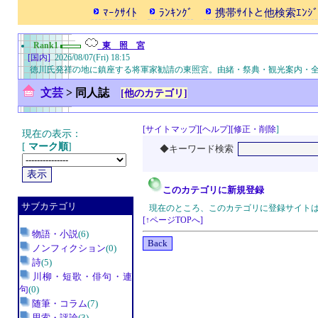
ﾏｰｸｻｲﾄ
ﾗﾝｷﾝｸﾞ
携帯ｻｲﾄと他検索ｴﾝｼﾞ
Rank1
東 照 宮
[国内]
2026/08/07(Fri) 18:15
徳川氏発祥の地に鎮座する将軍家勧請の東照宮。由緒・祭典・観光案内・
文芸
>
同人誌
[他のカテゴリ]
[サイトマップ]
[ヘルプ]
[修正・削除
]
現在の表示：
[
マーク順
]
◆キーワード検索
このカテゴリに新規登録
サブカテゴリ
現在のところ、このカテゴリに登録サイト
[↑ページTOPへ]
物語・小説
(6)
ノンフィクション
(0)
詩
(5)
川柳・短歌・俳句・連
句
(0)
随筆・コラム
(7)
思索・評論
(3)