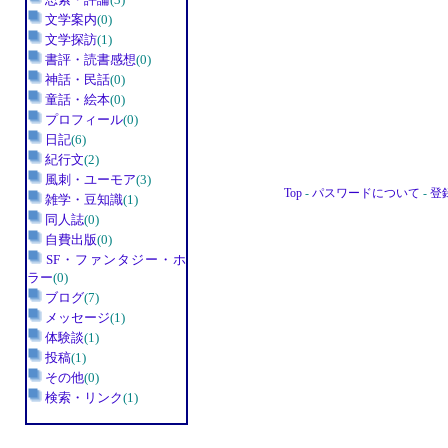
文学案内
(0)
文学探訪
(1)
書評・読書感想
(0)
神話・民話
(0)
童話・絵本
(0)
プロフィール
(0)
日記
(6)
紀行文
(2)
風刺・ユーモア
(3)
Top
-
パスワードについて
-
登
雑学・豆知識
(1)
同人誌
(0)
・・
自費出版
(0)
SF・ファンタジー・ホ
ラー
(0)
ブログ
(7)
メッセージ
(1)
体験談
(1)
投稿
(1)
その他
(0)
検索・リンク
(1)