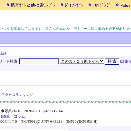
ﾞ
携帯ｻｲﾄと他検索ｴﾝｼﾞﾝ
ﾎﾟｲﾝﾄｻｲﾄ
ｼｮｯﾋﾟﾝｸﾞ
Value
バックを募集しております。皆さんの思いを、声を、一ツ所に集める必要があり
削除
]
ワード検索
[
詳細
-
アクセスランキング
]
◆最終click→2026/07/13(Mon) 17:44
] [
随筆・コラム
]
04/02/10／(OUT数
0
)(OUT数累計
21
)・(IN数
0
)(IN数累計
0
)