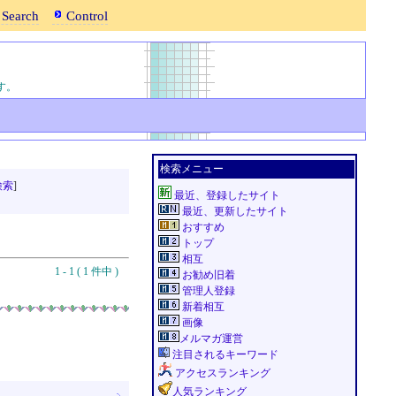
 Search
Control
ます。
検索メニュー
検索
]
最近、登録したサイト
最近、更新したサイト
おすすめ
トップ
相互
1 - 1 ( 1 件中 )
お勧め旧着
管理人登録
新着相互
画像
メルマガ運営
注目されるキーワード
アクセスランキング
人気ランキング