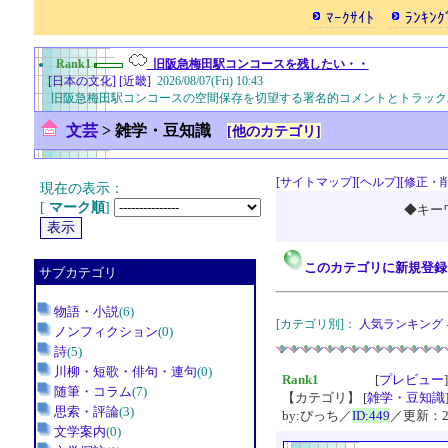
ﾏｰｸｻｲﾄ
ﾗﾝｷﾝｸ
Rank1
旧阪急梅田駅コンコースを残したい・・
[日本の文化]
[近畿]
2026/08/07(Fri) 10:43
旧阪急梅田駅コンコースの空間保存を切望する署名的コメントとトラック
文芸
>
雑学・豆知識
[他のカテゴリ]
[サイトマップ]
[ヘルプ]
[修正・
現在の表示：
[
マーク順
]
◆キー
このカテゴリに新規登録
サブカテゴリ
物語・小説
(6)
[カテゴリ別]：
人気ランキング
ノンフィクション
(0)
詩
(5)
川柳・短歌・俳句・連句
(0)
Rank1
[
プレビュー
随筆・コラム
(7)
【カテゴリ】 [
雑学・豆知識
思索・評論
(3)
by:ぴっち／
ID:449
／更新：20
文学案内
(0)