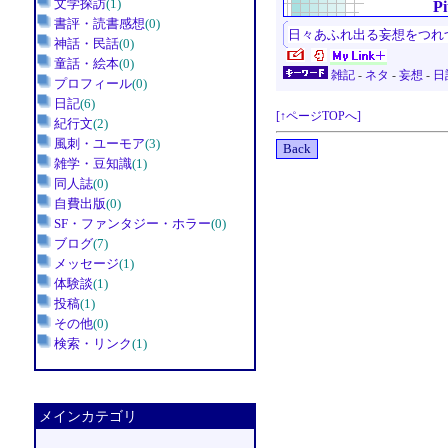
文学探訪
(1)
Pi
書評・読書感想
(0)
日々あふれ出る妄想をつれ
神話・民話
(0)
童話・絵本
(0)
雑記
-
ネタ
-
妄想
-
日
プロフィール
(0)
日記
(6)
[↑ページTOPへ]
紀行文
(2)
風刺・ユーモア
(3)
雑学・豆知識
(1)
同人誌
(0)
自費出版
(0)
SF・ファンタジー・ホラー
(0)
ブログ
(7)
メッセージ
(1)
体験談
(1)
投稿
(1)
その他
(0)
検索・リンク
(1)
メインカテゴリ