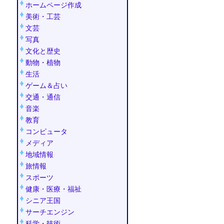
ホームページ作成
・・
美術・工芸
文芸
写真
文化と歴史
動物・植物
生活
ゲーム＆占い
交通・通信
音楽
教育
コンピュータ
メディア
地域情報
旅情報
スポーツ
健康・医療・福祉
シニア王国
サーチエンジン
科学・技術