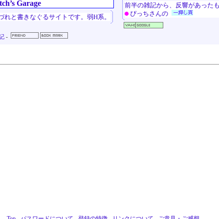
tch’s Garage
前半の雑記から、反響があった
ぴっちさんの
づれと書きなぐるサイトです。弱H系。
記
-
Top
-
パスワードについて
-
登録の特徴
-
リンクについて
-
ご意見・ご感想