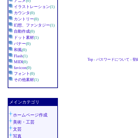
アニメ
(0)
イラストレーション
(1)
カウンタ
(0)
カントリー
(0)
幻想、ファンタジー
(1)
自動作成
(0)
ドット素材
(1)
バナー
(0)
和風
(0)
Flash
(1)
Top
-
パスワードについて
-
登
MIDI
(0)
favicon
(0)
・・
フォント
(0)
その他素材
(1)
メインカテゴリ
ホームページ作成
美術・工芸
文芸
写真