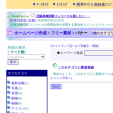
ﾏｰｸｻｲﾄ
ﾗﾝｷﾝｸﾞ
携帯ｻｲﾄと他検索ｴﾝｼﾞ
Rank1
旧阪急梅田駅コンコースを残したい・・
[日本の文化]
[近畿]
2026/08/07(Fri) 10:43
旧阪急梅田駅コンコースの空間保存を切望する署名的コメントとトラック
ホームページ作成
>
フリー素材
>
バナー
[他のカテゴリ
[サイトマップ]
[ヘルプ]
[修正・削除
]
現在の表示：
[
マーク順
]
◆キーワード検索
このカテゴリに新規登録
サブカテゴリ
現在のところ、このカテゴリに登録サイト
[↑ページTOPへ]
素材全般
(5)
写真
(2)
背景
(4)
動物
(0)
植物
(0)
アイコン
(1)