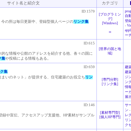
サイト名と紹介文
カテゴリ
pro
ID:1579
[
プログラミン
自
グ
]
登
B、今の所は毎日更新中、登録型個人ページの
リンク集
[
Windows
]
-
Vi
appl
∞
ー
ID:615
[
世界の国と地
域
]
本的な情報や公館のアドレスを紹介する他、各々の国に
ク集
や投稿による情報もある。
ID:659
建
ンク集
建
ジ
住まいのネット」が提供する、住宅建築のお役立ち
リン
[
専門分野
]
ン
[
リンク集
]
情
ー
展
ID:146
サ
ン
[
素材専門型
]
レ
登録や宣伝、アクセスアップ支援他、HP素材がサンプル
[
個人HP専門
]
リ
ク