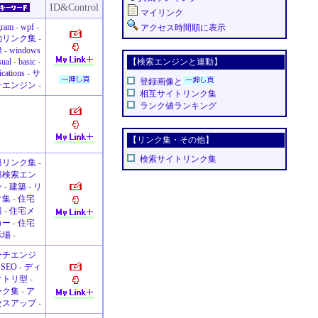
ID&Control
マイリンク
gram
-
wpf
-
アクセス時間順に表示
動リンク集
-
録
-
windows
sual
-
basic
-
【検索エンジンと連動】
ications
-
サ
登録画像と
チエンジン
-
相互サイトリンク集
ランク値ランキング
【リンク集・その他】
検索サイトリンク集
築リンク集
-
築検索エン
ン
-
建築
-
リ
ク集
-
住宅
報
-
住宅メ
カー
-
住宅
示場
-
ーチエンジ
-
SEO
-
ディ
クトリ型
-
ンク集
-
ア
セスアップ
-