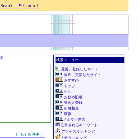
 Search
Control
索
]
検索メニュー
最近、登録したサイト
最近、更新したサイト
おすすめ
トップ
相互
お勧め旧着
管理人登録
新着相互
画像
メルマガ運営
注目されるキーワード
アクセスランキング
1 - 16 ( 16 件中 )
人気ランキング