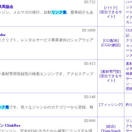
ID:732
ハ
本鉄馬協会
ッ
[
バイク
]
[
宣伝できるサ
ー
ンジン。メルマガの発行、自動
リンク集
、愛車紹介もあ
イト
]
イ
カ
ID:1000
CG
uku
記
スクリプト。レンタルサービス事業者向けシェアウェア
ク
[
CGI配布
]
[
CGIの解説
]
ョ
ート
シス
ID:415
素
Ｕ
[
素材専門型
]
検
ー素材専用登録型の検索エンジンです、アクセスアップ
[
宣伝できるサ
サ
イト
]
ン
壁
ID:148
[
フィッシング
]
釣
ンク集
です。色々なジャンルのカテゴリーから登録、検
ID:906
リ
linkBox
ク
[
総合
]
[
Yomi-Search
サ
索エンジン。完全HTML出力だから確実にリンク元を増