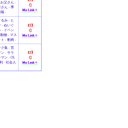
-
お父さん
-
母さん
-
季
情報
-
ぐるみ
-
ヒ
ウ
-
ぬいぐ
み
-
イベン
-
動物
-
マス
ット
-
豹柄
-
ンク集
-
営
マン
-
サラ
ーマン
-
OL
利
-
社会人