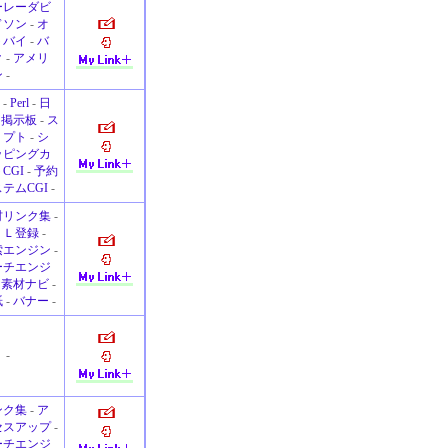
ーレーダビ
ドソン
-
オ
トバイ
-
バ
ク
-
アメリ
ン
-
I
-
Perl
-
日
-
掲示板
-
ス
リプト
-
シ
ッピングカ
CGI
-
予約
テムCGI
-
材リンク集
-
ＲＬ登録
-
索エンジン
-
ーチエンジ
-
素材ナビ
-
紙
-
バナー
-
り
-
ンク集
-
ア
セスアップ
-
ーチエンジ