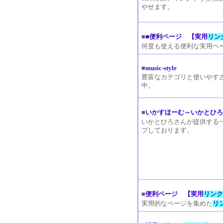
やせます。
■
■便利ページ 【実用
リン
何度も使える便利な実用ペ
■
music-style
豊富なカテゴリと使いやす
中。
■
いかすほーむ～いかとひ
いかとひろさんが提供する
プしております。
■
便利ページ 【実用
リン
実用的なページを集めた
リ