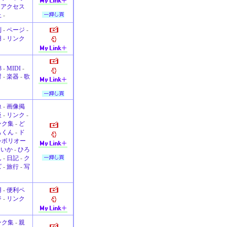
-
アクセス
上
-
利
-
ページ
-
用
-
リンク
3
-
MIDI
-
材
-
楽器
-
歌
像
-
画像掲
板
-
リンク
-
ンク集
-
ど
もくん
-
ド
シボリオー
-
いか
-
ひろ
ん
-
日記
-
ク
ズ
-
旅行
-
写
用
-
便利ペ
ジ
-
リンク
ンク集
-
親