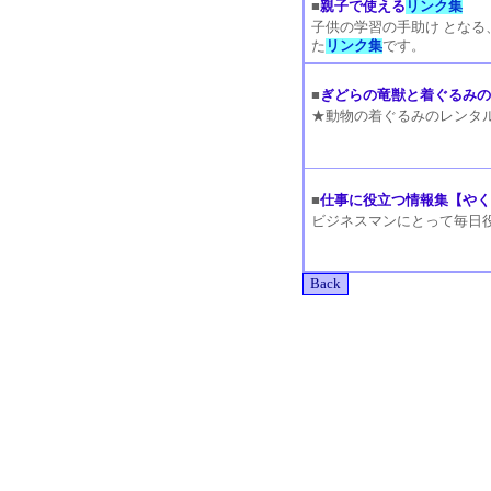
■
親子で使える
リンク集
子供の学習の手助け となる
た
リンク集
です。
■
ぎどらの竜獣と着ぐるみのHo
★動物の着ぐるみのレンタ
■
仕事に役立つ情報集【や
ビジネスマンにとって毎日