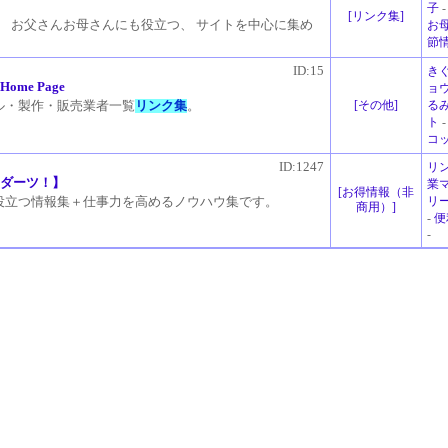
子
[
リンク集
]
、 お父さんお母さんにも役立つ、 サイトを中心に集め
お
節
ID:15
き
me Page
ョ
[
その他
]
る
ル・製作・販売業者一覧
リンク集
。
ト
コ
ID:1247
リ
くダーツ！】
業
[
お得情報（非
リ
役立つ情報集＋仕事力を高めるノウハウ集です。
商用）
]
-
便
-