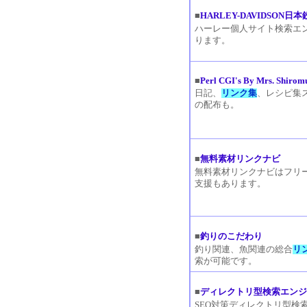
■
HARLEY-DAVIDSON日
ハーレー個人サイト検索エ
ります。
■
Perl CGI's By Mrs. Shirom
日記、
リンク集
、レシピ集
の配布も。
■
無料素材リンクナビ
無料素材リンクナビはフリ
支援もあります。
■
釣りのこだわり
釣り関連、魚関連の総合
リ
索が可能です。
■
ディレクトリ型検索エンジン C
SEO対策ディレクトリ型検