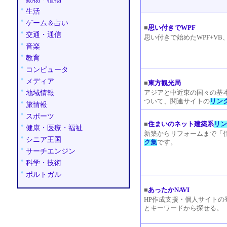
生活
ゲーム＆占い
■
思い付きでWPF
交通・通信
思い付きで始めたWPF+V
音楽
教育
コンピュータ
メディア
■
東方観光局
地域情報
アジアと中近東の国々の基
ついて、関連サイトの
リン
旅情報
スポーツ
■
住まいのネット建築系
リ
健康・医療・福祉
新築からリフォームまで「
シニア王国
ク集
です。
サーチエンジン
科学・技術
ポルトガル
■
あったかNAVI
HP作成支援・個人サイトの
とキーワードから探せる。