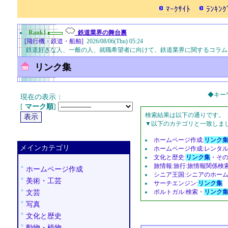
ﾏｰｸｻｲﾄ
ﾗﾝｷﾝｸ
Rank1
鉄道業界の舞台裏
[飛行機・鉄道・船舶]
2026/08/06(Thu) 05:24
鉄道好きな人、一般の人、就職希望者に向けて、鉄道業界に関するコラ
リンク集
◆キー
現在の表示：
[
マーク順
]
検索結果は以下の通りです。
▼以下のカテゴリと一致しました
ホームページ作成:
リンク
メインカテゴリ
ホームページ作成:レンタル
文化と歴史:
リンク集
・そ
旅情報:旅行:旅情報関係検
ホームページ作成
シニア王国:シニアのホー
美術・工芸
サーチエンジン:
リンク集
ポルトガル:検索・
リンク
文芸
写真
文化と歴史
動物・植物