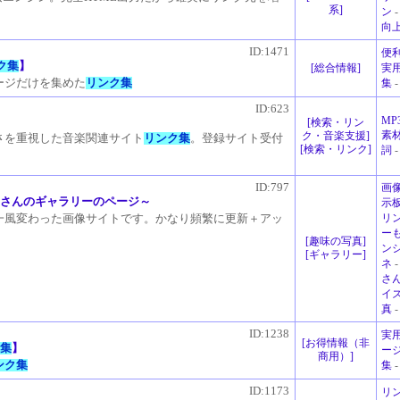
系
]
ン
向
ID:1471
便
ク集
】
[
総合情報
]
実
ージだけを集めた
リンク集
集
-
ID:623
MP
[
検索・リン
素
ク・音楽支援
]
さを重視した音楽関連サイト
リンク集
。登録サイト受付
[
検索・リンク
]
詞
-
ID:797
画
ろさんのギャラリーのページ～
示
リ
一風変わった画像サイトです。かなり頻繁に更新＋アッ
ー
[
趣味の写真
]
ン
[
ギャラリー
]
ネ
さ
イ
真
-
ID:1238
実
[
お得情報（非
ク集
】
ー
商用）
]
ンク集
集
-
ID:1173
リ