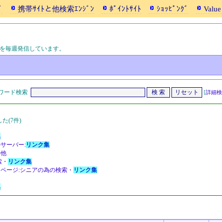
ﾞ
携帯ｻｲﾄと他検索ｴﾝｼﾞﾝ
ﾎﾟｲﾝﾄｻｲﾄ
ｼｮｯﾋﾟﾝｸﾞ
Value
ムを毎週発信しています。
ワード検索
[
詳細検
(7件)
集
サーバー:
リンク集
の他
索・
リンク集
ムページ:シニアの為の検索・
リンク集
集