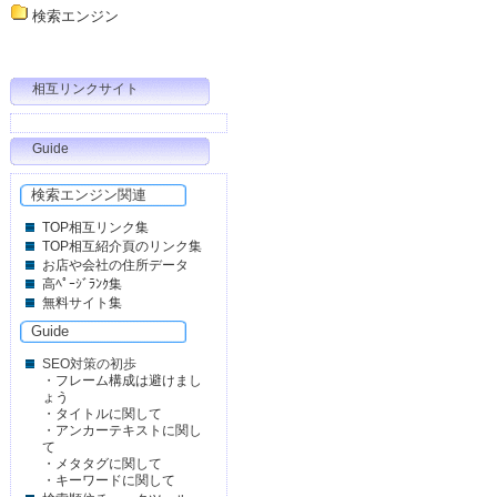
検索エンジン
相互リンクサイト
Guide
検索エンジン関連
TOP相互リンク集
TOP相互紹介頁のリンク集
お店や会社の住所データ
高ﾍﾟｰｼﾞﾗﾝｸ集
無料サイト集
Guide
SEO対策の初歩
・
フレーム構成は避けまし
ょう
・
タイトルに関して
・
アンカーテキストに関し
て
・
メタタグに関して
・
キーワードに関して