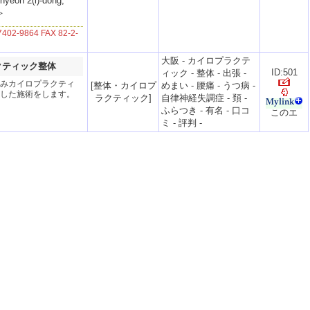
eon 2(i)-dong,
＞
402-9864 FAX 82-2-
大阪
-
カイロプラクテ
クティック整体
ID:501
ィック
-
整体
-
出張
-
みカイロプラクティ
[
整体・カイロプ
めまい
-
腰痛
-
うつ病
-
した施術をします。
ラクティック
]
自律神経失調症
-
頚
-
ふらつき
-
有名
-
口コ
ミ
-
評判
-