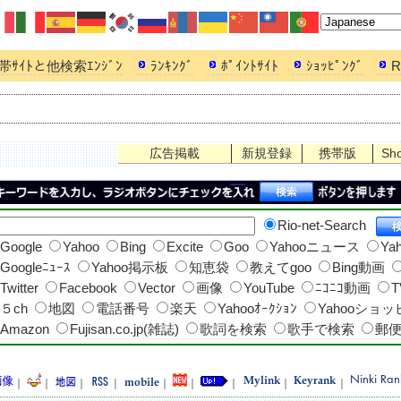
帯ｻｲﾄと他検索ｴﾝｼﾞﾝ
ﾗﾝｷﾝｸﾞ
ﾎﾟｲﾝﾄｻｲﾄ
ｼｮｯﾋﾟﾝｸﾞ
R
広告掲載
新規登録
携帯版
Sh
Rio-net-Search
Google
Yahoo
Bing
Excite
Goo
Yahooニュース
Ya
Googleﾆｭｰｽ
Yahoo掲示板
知恵袋
教えてgoo
Bing動画
Twitter
Facebook
Vector
画像
YouTube
ﾆｺﾆｺ動画
T
５ch
地図
電話番号
楽天
Yahooｵｰｸｼｮﾝ
Yahooショ
Amazon
Fujisan.co.jp(雑誌)
歌詞を検索
歌手で検索
郵
｜
｜
｜
｜
｜
｜
｜
｜
｜