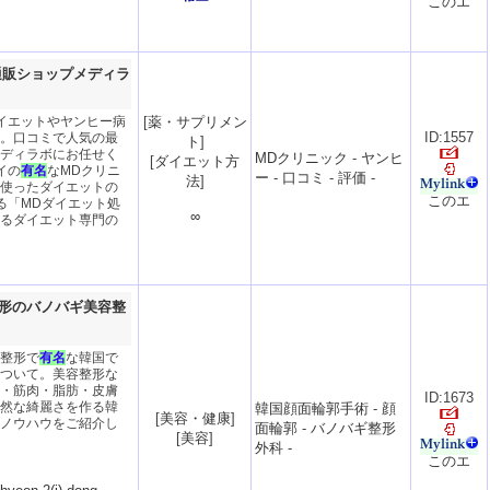
通販ショップメディラ
イエットやヤンヒー病
[
薬・サプリメン
ID:1557
。口コミで人気の最
ト
]
ディラボにお任せく
MDクリニック
-
ヤンヒ
[
ダイエット方
イの
有名
なMDクリニ
ー
-
口コミ
-
評価
-
法
]
使ったダイエットの
る「MDダイエット処
∞
るダイエット専門の
形のバノバギ美容整
整形で
有名
な韓国で
ついて。美容整形な
・筋肉・脂肪・皮膚
ID:1673
然な綺麗さを作る韓
韓国顔面輪郭手術
-
顔
[
美容・健康
]
ノウハウをご紹介し
面輪郭
-
バノバギ整形
[
美容
]
外科
-