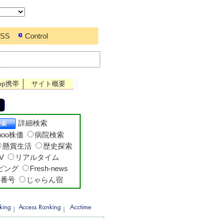
SS
Control
op携帯
サイト概要
詳細検索
hoo株価
病院検索
懸賞生活
歴史探索
V
リアルタイム
ッピング
Fresh-news
便番号
じゃらん宿
｜
｜