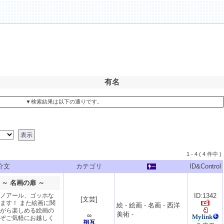
有名
▼検索結果は以下の通りです。
1 - 4 ( 4 件中 )
介文
カテゴリ
ID&Control
～ 名画の扉 ～
ノアール、ゴッホな
ID:1342
[
文芸
]
ます！ また絵画に関
絵
-
絵画
-
名画
-
西洋
がら楽しめる絵画の
美術
-
∞
ぞご気軽にお越しく