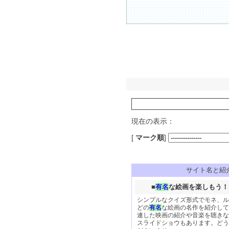
現在の表示：
[
マーク順
]
サイト名と紹
■
有名
な絵画を楽しもう！ 
シンプルなクイズ形式でモネ、ル
どの
有名
な絵画の名作を紹介して
連した映画の紹介や音楽を聴きな
スライドショウもあります。どう