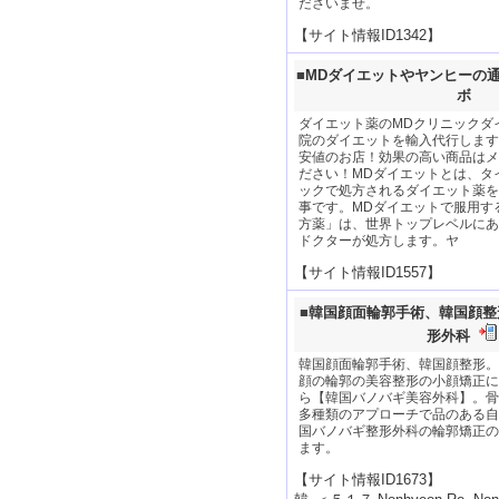
ださいませ。
【サイト情報ID1342】
■
MDダイエットやヤンヒーの
ボ
ダイエット薬のMDクリニックダ
院のダイエットを輸入代行します
安値のお店！効果の高い商品はメ
ださい！MDダイエットとは、タ
ックで処方されるダイエット薬を
事です。MDダイエットで服用す
方薬」は、世界トップレベルにあ
ドクターが処方します。ヤ
【サイト情報ID1557】
■
韓国顔面輪郭手術、韓国顔整
形外科
韓国顔面輪郭手術、韓国顔整形。
顔の輪郭の美容整形の小顔矯正に
ら【韓国バノバギ美容外科】。骨
多種類のアプローチで品のある自
国バノバギ整形外科の輪郭矯正の
ます。
【サイト情報ID1673】