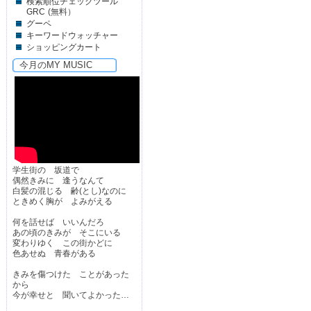
検索順位チェックツール
GRC
(無料）
グーペ
キーワードウォッチャー
ショッピングカート
今月のMY MUSIC
学生街の 坂道で
偶然きみに 逢うなんて
白髪の混じる 齢(とし)なのに
ときめく胸が よみがえる
何を話せば いいんだろ
あの頃のきみが そこにいる
変わりゆく この街かどに
色あせぬ 青春がある
きみを傷つけた ことがあった
から
今が幸せと 聞いてよかった…