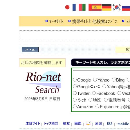
ﾏｰｸｻｲﾄ
携帯ｻｲﾄと他検索ｴﾝｼﾞﾝ
ﾗ
広
お店の地図を掲載します
Google
Yahoo
Bing
Googleﾆｭｰｽ
Yahoo掲示
Twitter
Facebook
Vec
2026年8月9日 日曜日
５ch
地図
電話番号
Amazon
Fujisan.co.jp(
｜
｜
｜
｜
｜
｜
｜