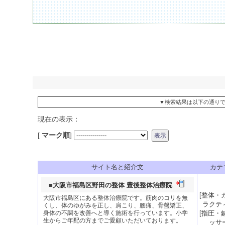
▼検索結果は以下の通り
現在の表示：
[
マーク順
]
サイト名と紹介文
カテ
■
大阪市福島区野田の整体 豊後整体治療院
[
整体・
大阪市福島区にある整体治療院です。筋肉のコリを無
ラクテ
くし、体のゆがみを正し、肩こり、腰痛、骨盤矯正、
身体の不調を改善へと導く施術を行っています。小学
[
指圧・
生からご年配の方までご愛顧いただいております。
ッサ