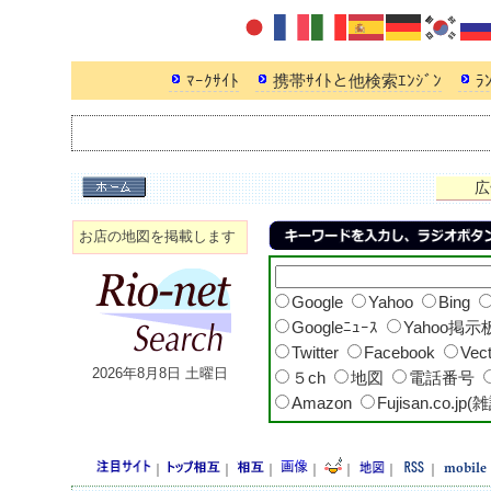
ﾏｰｸｻｲﾄ
携帯ｻｲﾄと他検索ｴﾝｼﾞﾝ
ﾗ
広
お店の地図を掲載します
Google
Yahoo
Bing
Googleﾆｭｰｽ
Yahoo掲示
Twitter
Facebook
Vec
2026年8月8日 土曜日
５ch
地図
電話番号
Amazon
Fujisan.co.jp(
｜
｜
｜
｜
｜
｜
｜