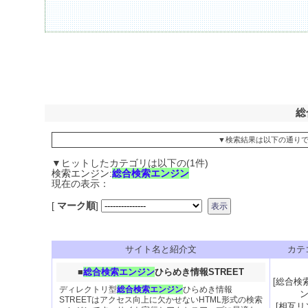
総
▼検索結果は以下の通り
▼ヒットしたカテゴリは以下の(1件)
検索エンジン:
総合検索エンジン
現在の表示：
[
マーク順
]
サイト名と紹介文
カテ
■
総合検索エンジン
ひらめき情報STREET
[
総合検
ディレクトリ型
総合検索エンジン
ひらめき情報
STREETはアクセス向上に欠かせないHTML形式の検索
[
相互リ