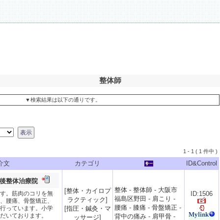
整体師
▼検索結果は以下の通りです。
1 - 1 ( 1 件中 )
介文
カテゴリ
ID&Control
豊後整体治療院
整体
-
整体師
-
大阪市
[
整体・カイロプ
す。筋肉のコリを無
ID:1506
福島区野田
-
肩こり
-
ラクティック
]
、腰痛、骨盤矯正、
腰痛
-
膝痛
-
骨盤矯正
-
行っています。小学
[
指圧・鍼灸・マ
だいております。
背中の痛み
-
肩甲骨
-
ッサージ
]