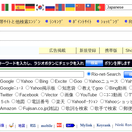
帯ｻｲﾄと他検索ｴﾝｼﾞﾝ
ﾗﾝｷﾝｸﾞ
ﾎﾟｲﾝﾄｻｲﾄ
ｼｮｯﾋﾟﾝｸﾞ
R
広告掲載
新規登録
携帯版
Sh
Rio-net-Search
Google
Yahoo
Bing
Excite
Goo
Yahooニュース
Ya
Googleﾆｭｰｽ
Yahoo掲示板
知恵袋
教えてgoo
Bing動画
Twitter
Facebook
Vector
画像
YouTube
ﾆｺﾆｺ動画
T
５ch
地図
電話番号
楽天
Yahooｵｰｸｼｮﾝ
Yahooショ
Amazon
Fujisan.co.jp(雑誌)
歌詞を検索
歌手で検索
郵
｜
｜
｜
｜
｜
｜
｜
｜
｜