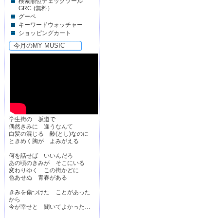
検索順位チェックツール
GRC
(無料）
グーペ
キーワードウォッチャー
ショッピングカート
今月のMY MUSIC
学生街の 坂道で
偶然きみに 逢うなんて
白髪の混じる 齢(とし)なのに
ときめく胸が よみがえる
何を話せば いいんだろ
あの頃のきみが そこにいる
変わりゆく この街かどに
色あせぬ 青春がある
きみを傷つけた ことがあった
から
今が幸せと 聞いてよかった…