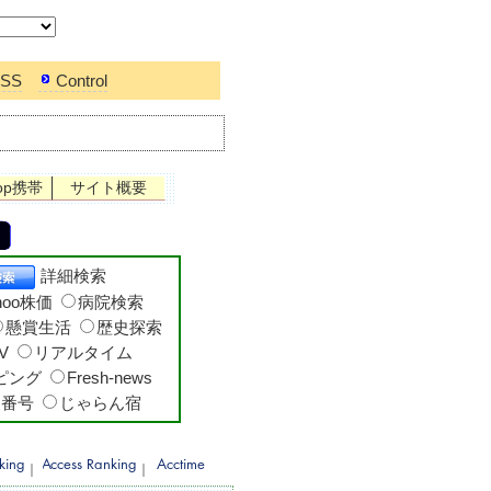
SS
Control
op携帯
サイト概要
詳細検索
hoo株価
病院検索
懸賞生活
歴史探索
V
リアルタイム
ッピング
Fresh-news
便番号
じゃらん宿
｜
｜