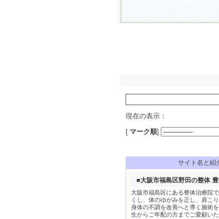
現在の表示：
[
マーク順
]
サイト名と紹
■
大阪市福島区野田の整体 
大阪市福島区にある整体治療院で
くし、体のゆがみを正し、肩こり
身体の不調を改善へと導く施術を
生からご年配の方までご愛顧いた