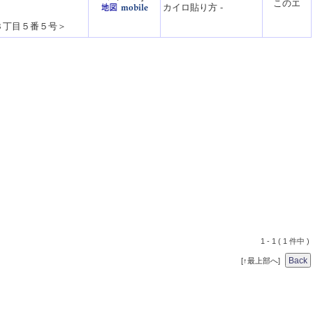
カイロ貼り方
-
３丁目５番５号
＞
1 - 1 ( 1 件中 )
[↑最上部へ]