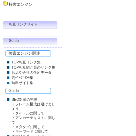
検索エンジン
相互リンクサイト
Guide
検索エンジン関連
TOP相互リンク集
TOP相互紹介頁のリンク集
お店や会社の住所データ
高ﾍﾟｰｼﾞﾗﾝｸ集
無料サイト集
Guide
SEO対策の初歩
・
フレーム構成は避けまし
ょう
・
タイトルに関して
・
アンカーテキストに関し
て
・
メタタグに関して
・
キーワードに関して