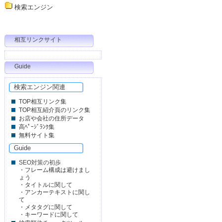
検索エンジン
相互リンクサイト
Guide
検索エンジン関連
TOP相互リンク集
TOP相互紹介頁のリンク集
お店や会社の住所データ
高ﾍﾟｰｼﾞﾗﾝｸ集
無料サイト集
Guide
SEO対策の初歩
・
フレーム構成は避けまし
ょう
・
タイトルに関して
・
アンカーテキストに関し
て
・
メタタグに関して
・
キーワードに関して