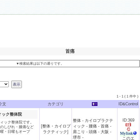
首痛
▼検索結果は以下の通りです。
1 - 1 ( 1 件中 )
介文
カテゴリ
ID&Control
ィック整体院
ID:369
整体
-
カイロプラクテ
ィック整体院です。
[
整体・カイロプ
ィック
-
腰痛
-
首痛
-
のしびれ・膝痛など
曜・日曜もオープ
ラクティック
]
肩こり
-
頭痛
-
大阪
-
堺市
-