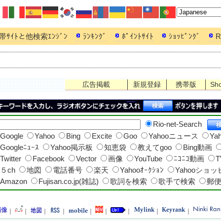
帯ｻｲﾄと他検索ｴﾝｼﾞﾝ
ﾗﾝｷﾝｸﾞ
ﾎﾟｲﾝﾄｻｲﾄ
ｼｮｯﾋﾟﾝｸﾞ
R
広告掲載
新規登録
携帯版
Sh
Rio-net-Search
Google
Yahoo
Bing
Excite
Goo
Yahooニュース
Ya
Googleﾆｭｰｽ
Yahoo掲示板
知恵袋
教えてgoo
Bing動画
Twitter
Facebook
Vector
画像
YouTube
ﾆｺﾆｺ動画
T
５ch
地図
電話番号
楽天
Yahooｵｰｸｼｮﾝ
Yahooショ
Amazon
Fujisan.co.jp(雑誌)
歌詞を検索
歌手で検索
郵
｜
｜
｜
｜
｜
｜
｜
｜
｜