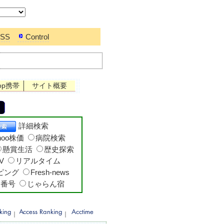
SS
Control
op携帯
サイト概要
詳細検索
hoo株価
病院検索
懸賞生活
歴史探索
V
リアルタイム
ッピング
Fresh-news
便番号
じゃらん宿
｜
｜