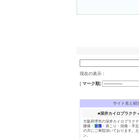
現在の表示：
[
マーク順
]
サイト名と紹
■
深井カイロプラクテ
大阪府堺市の深井カイロプラクテ
腰痛・
首痛
・肩こり・頭痛・手足
の方にご来院頂いております。土
ン。