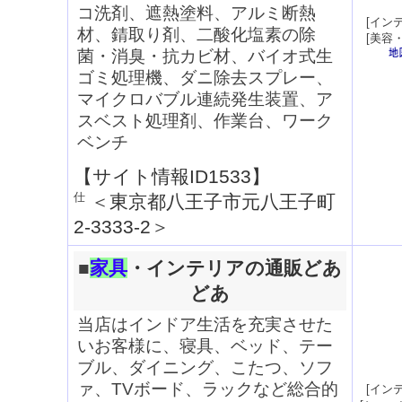
コ洗剤、遮熱塗料、アルミ断熱
[
イン
材、錆取り剤、二酸化塩素の除
[
美容
菌・消臭・抗カビ材、バイオ式生
ゴミ処理機、ダニ除去スプレー、
マイクロバブル連続発生装置、ア
スベスト処理剤、作業台、ワーク
ベンチ
【サイト情報ID1533】
＜
東京都八王子市元八王子町
2-3333-2
＞
■
家具
・インテリアの通販どあ
どあ
当店はインドア生活を充実させた
いお客様に、寝具、ベッド、テー
ブル、ダイニング、こたつ、ソフ
ァ、TVボード、ラックなど総合的
[
イン