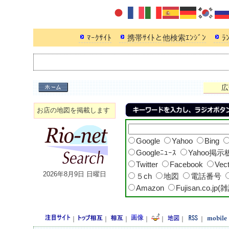
ﾏｰｸｻｲﾄ
携帯ｻｲﾄと他検索ｴﾝｼﾞﾝ
ﾗ
広
お店の地図を掲載します
Google
Yahoo
Bing
Googleﾆｭｰｽ
Yahoo掲示
Twitter
Facebook
Vec
2026年8月9日 日曜日
５ch
地図
電話番号
Amazon
Fujisan.co.jp(
｜
｜
｜
｜
｜
｜
｜