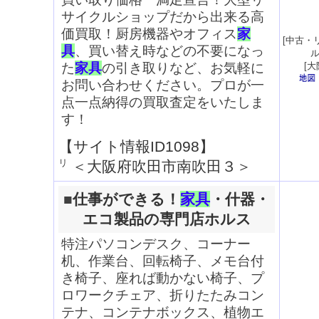
サイクルショップだから出来る高
価買取！厨房機器やオフィス
家
[
中古・
具
、買い替え時などの不要になっ
た
家具
の引き取りなど、お気軽に
[
大
お問い合わせください。プロが一
点一点納得の買取査定をいたしま
す！
【サイト情報ID1098】
＜
大阪府吹田市南吹田３
＞
■
仕事ができる！
家具
・什器・
エコ製品の専門店ホルス
特注パソコンデスク、コーナー
机、作業台、回転椅子、メモ台付
き椅子、座れば動かない椅子、プ
ロワークチェア、折りたたみコン
テナ、コンテナボックス、植物エ