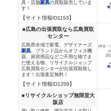
具・店舗
家具
の買取販売していま
す！
【サイト情報ID1153】
■
広島の出張買取なら広島買取
センター
広島県全域で家電、デザイナーズ
[
中古・
家具
、ブランド品からオフィス機
[
広
器、厨房用品などご不用な物でま
だ使える物、リサイクルショップ
広島買取センターが出張買取致し
ます！出張査定無料！
【サイト情報ID1259】
■
リサイクルショップ無限堂大
阪店
買い取り価格 満足宣言！大型リ