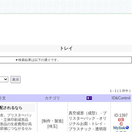
トレイ
▼検索結果は以下の通りです。
1 - 1 ( 1 件中 )
介文
カテゴリ
ID&Control
配されるなら
真空成形（成型）
-
ブ
舎。ブリスターパッ
ID:1397
リスターパック
-
オリ
・立体印刷成形品
[
制作・製造
]
ジナルお面
-
トレイ
-
形品の生産費用が高
[
埼玉
]
節減につながるセル
プラスチック
-
透明容