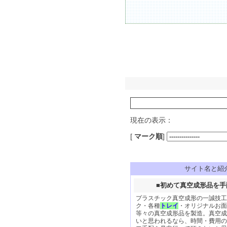
現在の表示：
[
マーク順
]
サイト名と紹
■
初めて真空成形品を手
プラスチック真空成形の一誠技工
ク・各種
トレイ
・オリジナルお面
等々の真空成形品を製造。真空成
いと思われるなら、時間・費用の