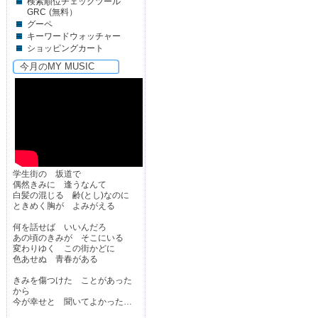
検索順位チェックツール
GRC
(無料）
グーペ
キーワードウォッチャー
ショッピングカート
今月のMY MUSIC
学生街の 坂道で
偶然きみに 逢うなんて
白髪の混じる 齢(とし)なのに
ときめく胸が よみがえる
何を話せば いいんだろ
あの頃のきみが そこにいる
変わりゆく この街かどに
色あせぬ 青春がある
きみを傷つけた ことがあった
から
今が幸せと 聞いてよかった…