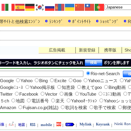
帯ｻｲﾄと他検索ｴﾝｼﾞﾝ
ﾗﾝｷﾝｸﾞ
ﾎﾟｲﾝﾄｻｲﾄ
ｼｮｯﾋﾟﾝｸﾞ
R
広告掲載
新規登録
携帯版
Sh
Rio-net-Search
Google
Yahoo
Bing
Excite
Goo
Yahooニュース
Ya
Googleﾆｭｰｽ
Yahoo掲示板
知恵袋
教えてgoo
Bing動画
Twitter
Facebook
Vector
画像
YouTube
ﾆｺﾆｺ動画
T
５ch
地図
電話番号
楽天
Yahooｵｰｸｼｮﾝ
Yahooショ
Amazon
Fujisan.co.jp(雑誌)
歌詞を検索
歌手で検索
郵
｜
｜
｜
｜
｜
｜
｜
｜
｜