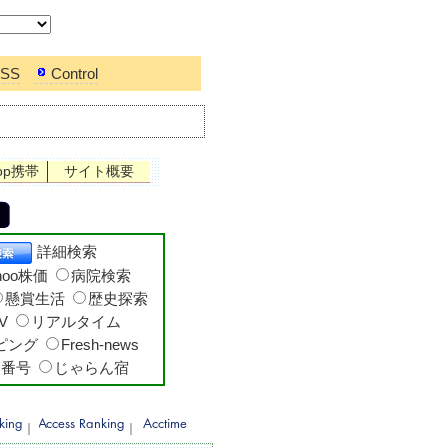
SS
Control
op携帯
サイト概要
詳細検索
hoo株価
病院検索
懸賞生活
歴史探索
V
リアルタイム
ッピング
Fresh-news
便番号
じゃらん宿
｜
｜