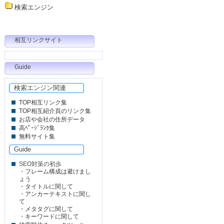
検索エンジン
相互リンクサイト
Guide
検索エンジン関連
TOP相互リンク集
TOP相互紹介頁のリンク集
お店や会社の住所データ
高ﾍﾟｰｼﾞﾗﾝｸ集
無料サイト集
Guide
SEO対策の初歩
・
フレーム構成は避けまし
ょう
・
タイトルに関して
・
アンカーテキストに関し
て
・
メタタグに関して
・
キーワードに関して