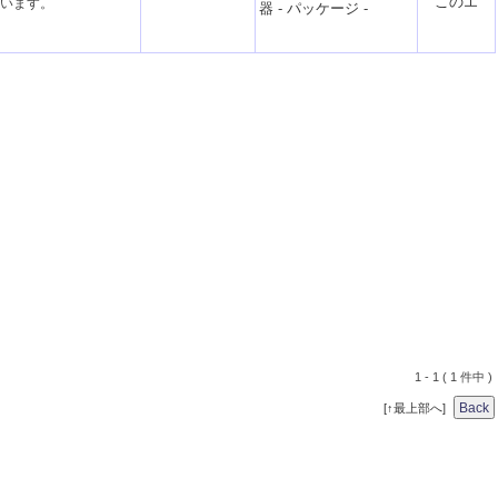
います。
器
-
パッケージ
-
1 - 1 ( 1 件中 )
[↑最上部へ]