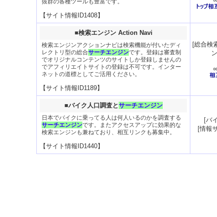
抜群の各種ツールも豊富です。
【サイト情報ID1408】
■
検索エンジン Action Navi
[
総合検
検索エンジンアクションナビは検索機能が付いたディ
レクトリ型の総合
サーチエンジン
です。登録は審査制
でオリジナルコンテンツのサイトしか登録しませんの
でアフィリエイトサイトの登録は不可です。インター
ネットの道標としてご活用ください。
【サイト情報ID1189】
■
バイク人口調査と
サーチエンジン
日本でバイクに乗ってる人は何人いるのかを調査する
[
バ
サーチエンジン
です。またアクセスアップに効果的な
[
情報
検索エンジンも兼ねており、相互リンクも募集中。
【サイト情報ID1440】