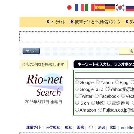
ﾏｰｸｻｲﾄ
携帯ｻｲﾄと他検索ｴﾝｼﾞﾝ
ﾗ
広
お店の地図を掲載します
Google
Yahoo
Bing
Googleﾆｭｰｽ
Yahoo掲示
Twitter
Facebook
Vec
2026年8月7日 金曜日
５ch
地図
電話番号
Amazon
Fujisan.co.jp(
｜
｜
｜
｜
｜
｜
｜