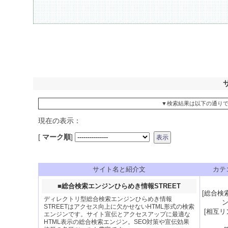
▼検索結果は以下の通り
現在の表示：
[
マーク順
]
サイト名と紹介文
カテ
■
総合検索エンジンひらめき情報STREET
[
総合検
ディレクトリ型総合検索エンジンひらめき情報
STREETはアクセス向上に欠かせないHTML形式の検索
[
相互リ
エンジンです。サイト宣伝とアクセスアップに最適な
HTML表示の総合検索エンジン。SEO対策や宣伝効果