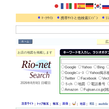
ﾏｰｸｻｲﾄ
携帯ｻｲﾄと他検索ｴﾝｼﾞﾝ
ﾗ
広
お店の地図を掲載します
Google
Yahoo
Bing
Googleﾆｭｰｽ
Yahoo掲示
Twitter
Facebook
Vec
2026年8月9日 日曜日
５ch
地図
電話番号
Amazon
Fujisan.co.jp(
｜
｜
｜
｜
｜
｜
｜