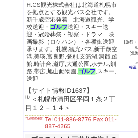
H.CS観光株式会社は北海道札幌市
を拠点とする観光バス会社です。
新千歳空港発着 北海道観光、学
校送迎・
ゴルフ
送迎・スキー送
迎・冠婚葬祭・視察・ドラマ 映
画撮影（ロケハン）・各種御送迎
[
旅行・
承ります。札幌,観光バス,新千歳空
[
北
港,美瑛,富良野,登別,支笏湖,洞爺,函
館,時計台,道庁,大通公園,ホテル,釧
路,帯広,旭山動物園,
ゴルフ
,スキー,
送迎
【サイト情報ID1637】
＜
札幌市清田区平岡１条２丁
目１２－１４
＞
Tel 011-886-8776 Fax 011-
887-4265