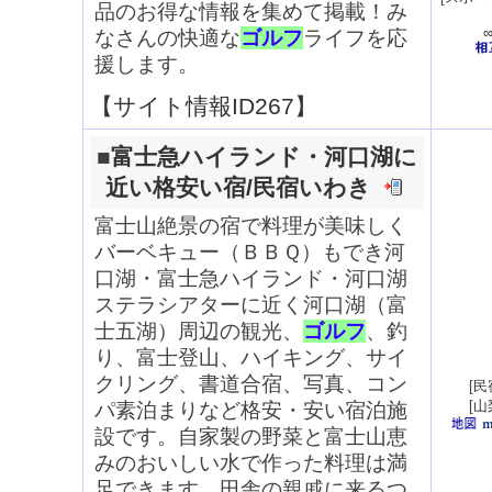
品のお得な情報を集めて掲載！み
なさんの快適な
ゴルフ
ライフを応
援します。
【サイト情報ID267】
■
富士急ハイランド・河口湖に
近い格安い宿/民宿いわき
富士山絶景の宿で料理が美味しく
バーベキュー（ＢＢＱ）もでき河
口湖・富士急ハイランド・河口湖
ステラシアターに近く河口湖（富
士五湖）周辺の観光、
ゴルフ
、釣
り、富士登山、ハイキング、サイ
クリング、書道合宿、写真、コン
[
民
[
山
パ素泊まりなど格安・安い宿泊施
設です。自家製の野菜と富士山恵
みのおいしい水で作った料理は満
足できます。田舎の親戚に来るつ