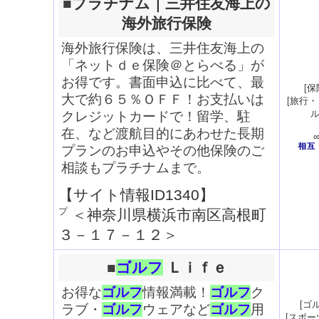
■
プラチナム｜三井住友海上の
海外旅行保険
海外旅行保険は、三井住友海上の
「ネットｄｅ保険＠とらべる」が
お得です。書面申込に比べて、最
[
保
大で約６５％ＯＦＦ！お支払いは
[
旅行・
クレジットカードで！留学、駐
在、など渡航目的にあわせた長期
プランのお申込やその他保険のご
相談もプラチナムまで。
【サイト情報ID1340】
＜
神奈川県横浜市南区高根町
３－１７－１２
＞
■
ゴルフ
Ｌｉｆｅ
お得な
ゴルフ
情報満載！
ゴルフ
ク
[
ゴ
ラブ・
ゴルフ
ウェアなど
ゴルフ
用
[
スポー