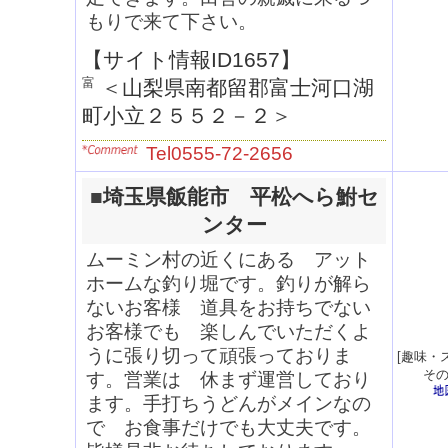
もりで来て下さい。
【サイト情報ID1657】
＜
山梨県南都留郡富士河口湖
町小立２５５２－２
＞
Tel0555-72-2656
■
埼玉県飯能市 平松へら鮒セ
ンター
ムーミン村の近くにある アット
ホームな釣り堀です。釣りが解ら
ないお客様 道具をお持ちでない
お客様でも 楽しんでいただくよ
うに張り切って頑張っておりま
[
趣味・
そ
す。営業は 休まず運営しており
ます。手打ちうどんがメインなの
で お食事だけでも大丈夫です。