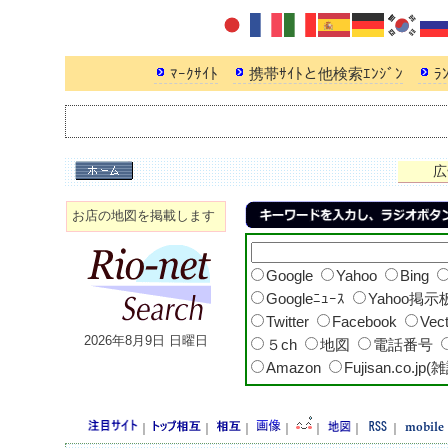
ﾏｰｸｻｲﾄ
携帯ｻｲﾄと他検索ｴﾝｼﾞﾝ
ﾗ
広
お店の地図を掲載します
Google
Yahoo
Bing
Googleﾆｭｰｽ
Yahoo掲示
Twitter
Facebook
Vec
2026年8月9日 日曜日
５ch
地図
電話番号
Amazon
Fujisan.co.jp(
｜
｜
｜
｜
｜
｜
｜