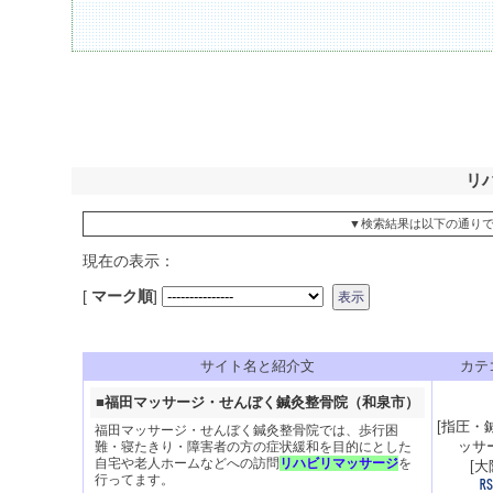
リ
▼検索結果は以下の通り
現在の表示：
[
マーク順
]
サイト名と紹介文
カテ
■
福田マッサージ・せんぼく鍼灸整骨院（和泉市）
[
指圧・
福田マッサージ・せんぼく鍼灸整骨院では、歩行困
ッサ
難・寝たきり・障害者の方の症状緩和を目的にとした
自宅や老人ホームなどへの訪問
リハビリマッサージ
を
[
大
行ってます。