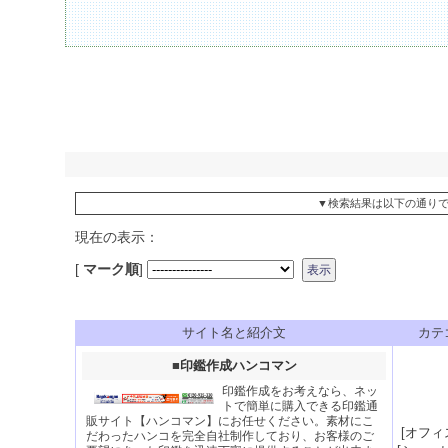
▼検索結果は以下の通り
現在の表示：
[
マーク順
]
サイト名と紹介文
カテ
■
印鑑作成ハンコマン
印鑑作成をお考えなら、ネッ
トで簡単に購入できる印鑑通
販サイト【ハンコマン】にお任せください。素材にこ
[
オフィ
だわったハンコを完全自社制作しており、お客様のご