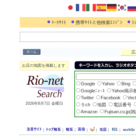
ﾏｰｸｻｲﾄ
携帯ｻｲﾄと他検索ｴﾝｼﾞﾝ
ﾗ
広
お店の地図を掲載します
Google
Yahoo
Bing
Googleﾆｭｰｽ
Yahoo掲示
Twitter
Facebook
Vec
2026年8月7日 金曜日
５ch
地図
電話番号
Amazon
Fujisan.co.jp(
｜
｜
｜
｜
｜
｜
｜