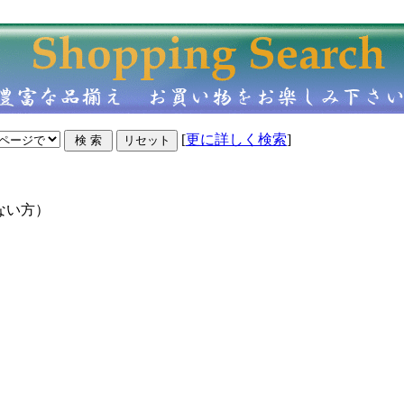
[
更に詳しく検索
]
ない方）