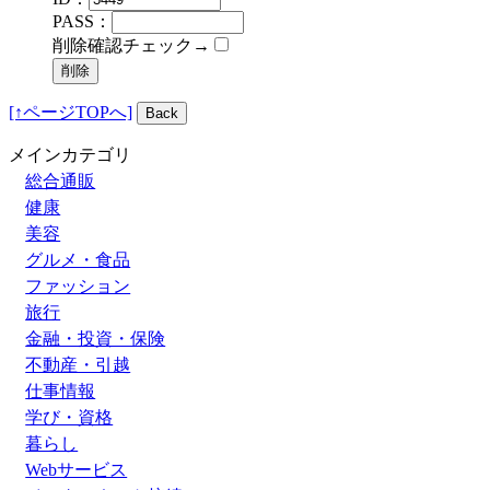
PASS：
削除確認チェック→
[↑ページTOPへ]
メインカテゴリ
総合通販
健康
美容
グルメ・食品
ファッション
旅行
金融・投資・保険
不動産・引越
仕事情報
学び・資格
暮らし
Webサービス