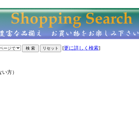
[
更に詳しく検索
]
ない方）