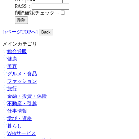
PASS：
削除確認チェック→
[↑ページTOPへ]
メインカテゴリ
総合通販
健康
美容
グルメ・食品
ファッション
旅行
金融・投資・保険
不動産・引越
仕事情報
学び・資格
暮らし
Webサービス