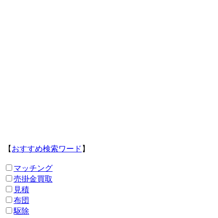
【
おすすめ検索ワード
】
マッチング
売掛金買取
見積
布団
駆除