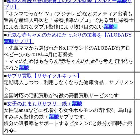
■
産婦人科医＆管理栄養士のダブル監修【メルミー
葉酸
サ
プリ】
「ホンマでっか!?TV」(フジテレビ)などのメディア出演も
豊富な産婦人科医と「栄養指導のプロ」である管理栄養士
による強力なダブル監修により抜け目のない
葉酸...
■
元気な赤ちゃんのためにたっぷりの栄養を【ALOBABY
葉酸
サプリ】
・先輩ママから選ばれたNo.1ブランドのALOBABY(アロ
ベビー)から2018年4月に新発売
・ママのためはもちろん“赤ちゃんのため”を考えて開発を
された
葉酸
...
■
サプリ買取【リサイクルネット】
定期購入しつつ、利用しなくなった健康食品、サプリメン
ト。
全国対応の宅配買取が特徴の高価買取サービスです
■
女子のおまもりサプリ 鉄＋
葉酸
女性誌ananなどに登場する女性ホルモンの専門家、烏山ま
すみさん監修の鉄＋
葉酸
サプリです。
鉄分の吸収率をサポートするビタミンCと鉄分が同時に摂
れ�...