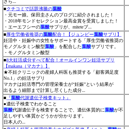
さら...
■
クチコミで話題沸騰の
葉酸
・元モー娘。保田圭さんのブログに紹介されました！
・2018年モンドセレクション最高金賞を受賞しました！
・エーエフシーの
葉酸
サプリが、miteteブ...
■
厚生労働省推奨の
葉酸
配合！【ジュンビー
葉酸
サプリ】
妊活中・妊娠中の女性をサポートする「厚生労働省推奨の
モノグルタミン酸型
葉酸
」を配合した
葉酸
サプリです。
・モノグルタミン酸型
■
8大妊活成分すべて配合！オールインワン妊活サプリ
【makana（マカナ）】
★不妊クリニックの産婦人科医も推奨する「顧客満足度
No.1」の妊活サプリ
マカナは妊活専門の管理栄養士が“妊娠”という結果が
出るよう細部まで計算し尽くした成分...
■
『
葉酸
代謝遺伝子検査キット』
●遺伝子検査でわかること
葉酸
代謝遺伝子を検査することで、遺伝体質的に
葉酸
が不
足しやすい体質かどうかが分かります。
日本人の...