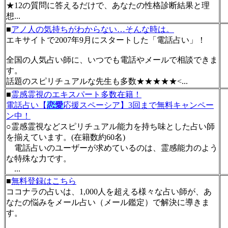
★12の質問に答えるだけで、あなたの性格診断結果と理
想...
■
アノ人の気持ちがわからない…そんな時は。
エキサイトで2007年9月にスタートした「電話占い」！
全国の人気占い師に、いつでも電話やメールで相談できま
す。
話題のスピリチュアルな先生も多数★★★★★<...
■
霊感霊視のエキスパート多数在籍！
電話占い【
恋愛
応援スペーシア】3回まで無料キャンペー
ン中！
○霊感霊視などスピリチュアル能力を持ち味とした占い師
を揃えています。(在籍数約60名)
電話占いのユーザーが求めているのは、霊感能力のよう
な特殊な力です。
...
■
無料登録はこちら
ココナラの占いは、1,000人を超える様々な占い師が、あ
なたの悩みをメール占い（メール鑑定）で解決に導きま
す。