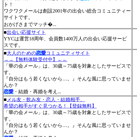
ト！
ワクワクメールは創設2001年の出会い総合コミュニティー
サイトです。
おかげさまでマッチ�...
■
出会い応援サイト
YYCは運営18周年、会員数1400万人の出会い応援サービ
スです。
■
大人のための
恋愛
コミュニティサイト
→→【無料体験受付中】←←
「華の会メール」は、30歳～75歳を対象としたサービスで
す。
『自分はもう若くないから…。』そんな風に思っていませ
んか？
恋愛
・結婚・再婚を考え...
■
メル友・飲み友・恋人・結婚相手、
希望の相手がすぐ見つかる！【登録無料】
「華の会メール」は、30歳～75歳を対象としたサービスで
す。
『自分はもう若くないから…。』そんな風に思っていませ
んか？