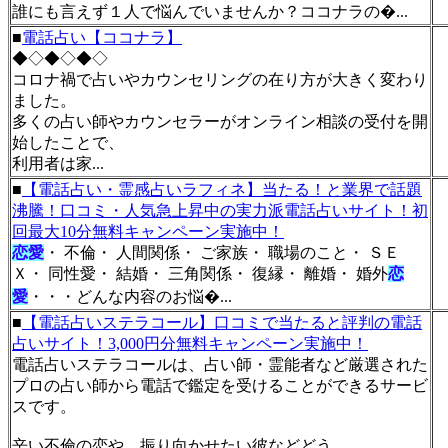
誰にも言えず１人で悩んでいませんか？ココナラの�...
■
電話占い【ココナラ】
◆◇◆◇◆◇
コロナ禍で占いやカウンセリングの在り方が大きく変わり
ました。
多くの占い師やカウンセラーがオンライン相談の受付を開
始したことで、
利用者は家...
■
【電話占い・霊感占いラフィネ】当たる！と業界で話題
沸騰！口コミ・人気急上昇中の実力派電話占いサイト！初
回最大10分無料キャンペーン実施中！
恋愛
・ 不倫・ 人間関係・ ご家族・ 職場のこと・ ＳＥ
Ｘ・ 同性愛・ 結婚・ 三角関係・ 復縁・ 離婚・ 婚外
恋
愛
・・・どんな内容のお悩�...
■
【電話占いステラコール】口コミで当たると評判の電話
占いサイト！3,000円分無料キャンペーン実施中！
電話占いステラコールは、占い師・霊能者など厳選された
プロの占い師から電話で鑑定を受けることができるサービ
スです。
辛い不倫の恋や、振り向かせたい彼などどう...