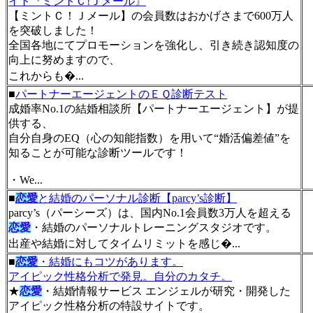
イト『ミントＣ!Ｊメール』
【ミントＣ！Ｊメール】の会員数はおかげさまで600万人
を突破しました！
全国各地にてプロモーションを強化し、引き続き認知度の
向上に努めますので、
これからも�...
■
パートナーエージェントのＥＱ診断テスト
成婚率No.1の結婚相談所【パートナーエージェント】が提
供する、
自分自身のEQ（心の知能指数）を用いて“婚活偏差値”を
知ることが可能な診断ツールです！
・We...
■
恋愛
と結婚のパーソナル診断【parcy’s診断】
parcy’s（パーシーズ）は、国内No.1会員数3万人を超える
恋愛
・結婚のパーソナルトレーニングスタジオです。
出産や結婚に対してタイムリミットを感じ�...
■
恋愛
・結婚にもコツがあります。
アイピック性格分析で発見。自分のカタチ。
★
恋愛
・結婚情報サービス エンジェルが研究・開発した
アイピック性格分析の特設サイトです。