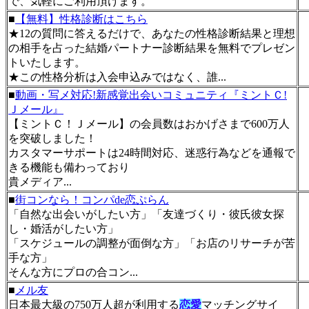
で、気軽にご利用頂けます。
■
【無料】性格診断はこちら
★12の質問に答えるだけで、あなたの性格診断結果と理想
の相手を占った結婚パートナー診断結果を無料でプレゼン
トいたします。
★この性格分析は入会申込みではなく、誰...
■
動画・写メ対応!新感覚出会いコミュニティ『ミントＣ!
Ｊメール』
【ミントＣ！Ｊメール】の会員数はおかげさまで600万人
を突破しました！
カスタマーサポートは24時間対応、迷惑行為などを通報で
きる機能も備わっており
貴メディア...
■
街コンなら！コンパde恋ぷらん
「自然な出会いがしたい方」「友達づくり・彼氏彼女探
し・婚活がしたい方」
「スケジュールの調整が面倒な方」「お店のリサーチが苦
手な方」
そんな方にプロの合コン...
■
メル友
日本最大級の750万人超が利用する
恋愛
マッチングサイ