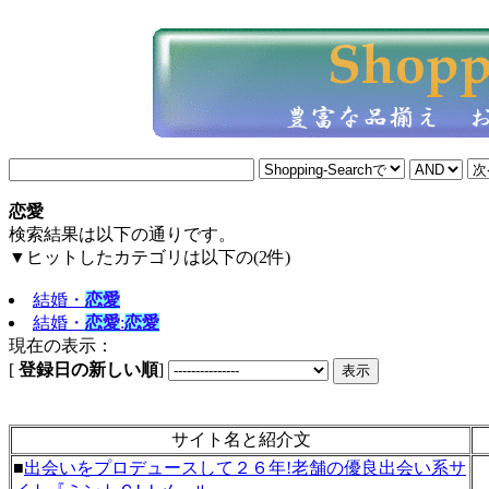
恋愛
検索結果は以下の通りです。
▼ヒットしたカテゴリは以下の(2件)
結婚・
恋愛
結婚・
恋愛
:
恋愛
現在の表示：
[
登録日の新しい順
]
サイト名と紹介文
■
出会いをプロデュースして２６年!老舗の優良出会い系サ