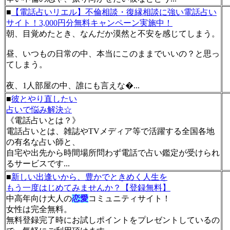
■
【電話占いリエル】不倫相談・復縁相談に強い電話占い
サイト！3,000円分無料キャンペーン実施中！
朝、目覚めたとき、なんだか漠然と不安を感じてしまう。
昼、いつもの日常の中、本当にこのままでいいの？と思っ
てしまう。
夜、1人部屋の中、誰にも言えな�...
■
彼とやり直したい
占いで悩み解決☆
《電話占いとは？》
電話占いとは、雑誌やTVメディア等で活躍する全国各地
の有名な占い師と、
自宅や出先から時間場所問わず電話で占い鑑定が受けられ
るサービスです...
■
新しい出逢いから、豊かでときめく人生を
もう一度はじめてみませんか？【登録無料】
中高年向け大人の
恋愛
コミュニティサイト！
女性は完全無料。
無料登録完了時にお試しポイントをプレゼントしているの