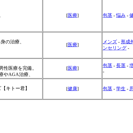
。
[
医療
]
包茎
-
悩み
-
半身の治療、
メンズ
-
形成
[
医療
]
ンセリング
-
包茎
-
長茎
-
男性医療を完備。
[
医療
]
-
療やAGA治療、
ズ【キトー君】
[
健康
]
包茎
-
学生
-