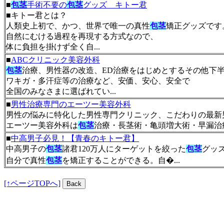
■
包茎
手術不要の
包茎
グッズ キトー君
■キトー君とは？
人類史上初で、かつ、世界で唯一の真性
包茎
矯正グッズです
自然にむける過程を再現する方式なので、
体に負担を掛けず全く自...
■
ABCクリニック美容外科
包茎
治療、男性器の改造、ED治療をはじめとするその他下
ワキガ・多汗症等の治療など、安価、安心、安全で
全国のみなさまに選ばれてい...
■
男性治療専門のエーツー美容外科
男性の悩みに特化した男性専門クリニック、こだわりの最新
エーツー美容外科は
包茎
治療・長茎術・亀頭増大術・早漏治
■
中高男子必見！【青春のキトー君】
中高男子の
包茎
諸君120万人にターゲットを絞った
包茎
グッ
自分で真性
包茎
を矯正することができる。自�...
[↑ページTOPへ]