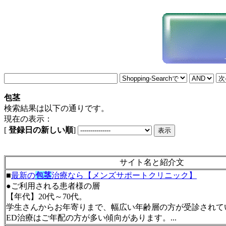
包茎
検索結果は以下の通りです。
現在の表示：
[
登録日の新しい順
]
サイト名と紹介文
■
最新の
包茎
治療なら【メンズサポートクリニック】
●ご利用される患者様の層
【年代】20代～70代。
学生さんからお年寄りまで、幅広い年齢層の方が受診されて
ED治療はご年配の方が多い傾向があります。...