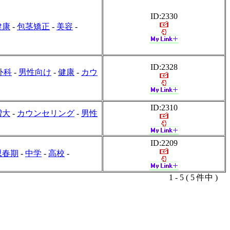
ID:2330
健康
-
包茎矯正
-
美容
-
ID:2328
外科
-
男性向け
-
健康
-
カウ
ID:2310
増大
-
カウンセリング
-
男性
ID:2209
思春期
-
中学
-
高校
-
1 - 5 ( 5 件中 )