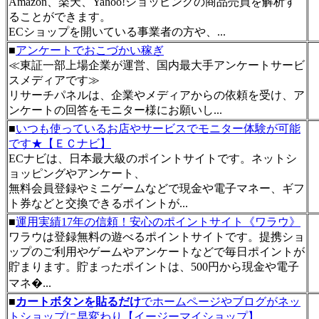
Amazon、楽天、Yahoo!ショッピングの商品売買を解析す
ることができます。
ECショップを開いている事業者の方や、...
■
アンケートでおこづかい稼ぎ
≪東証一部上場企業が運営、国内最大手アンケートサービ
スメディアです≫
リサーチパネルは、企業やメディアからの依頼を受け、ア
ンケートの回答をモニター様にお願いし...
■
いつも使っているお店やサービスでモニター体験が可能
です★【ＥＣナビ】
ECナビは、日本最大級のポイントサイトです。ネットシ
ョッピングやアンケート、
無料会員登録やミニゲームなどで現金や電子マネー、ギフ
ト券などと交換できるポイントが...
■
運用実績17年の信頼！安心のポイントサイト《ワラウ》
ワラウは登録無料の遊べるポイントサイトです。提携ショ
ップのご利用やゲームやアンケートなどで毎日ポイントが
貯まります。貯まったポイントは、500円から現金や電子
マネ�...
■
カートボタンを貼るだけ
でホームページやブログがネッ
トショップに早変わり【イージーマイショップ】