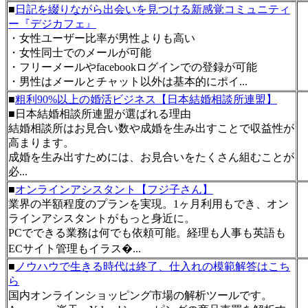
■
日記を綴りながら出会いを見つける新感覚コミュニティ
ー『デジカフェ』
・女性ユーザー比率が男性よりも高い
・女性同士でのメールが可能
・フリーメールやfacebookログインでの登録が可能
・男性はメールとチャット以外は基本的にポイ...
■
粗利90%以上の婚活ビジネス【日本結婚相談所連盟】
■日本結婚相談所連盟が選ばれる理由
結婚相談所はお見合い数や成婚を生み出すことで収益性が
高まります。
成婚を生み出すためには、お見合いをたくさん組むことが
必...
■
オンラインアシスタント【フジ子さん】
業界の半額程度のプランを実現。1ヶ月利用もでき、オン
ラインアシスタントがもっと身近に。
PCでできる業務は何でも依頼可能。経理も人事も英語も
ECサイト管理もイラス�...
■
ノウハウで生きる時代は終了、仕入れの模範解答はこち
ら
国内オンラインショッピング市場の解析ツールです。