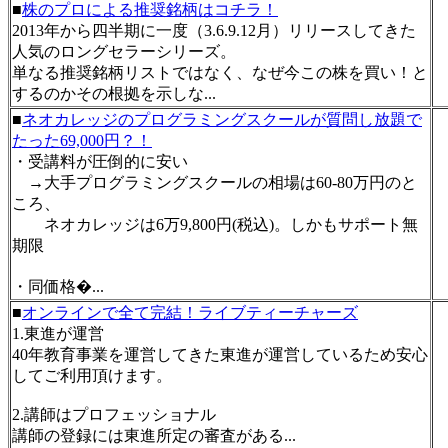
■
株のプロによる推奨銘柄はコチラ！
2013年から四半期に一度（3.6.9.12月）リリースしてきた
人気のロングセラーシリーズ。
単なる推奨銘柄リストではなく、なぜ今この株を買い！と
するのかその根拠を示しな...
■
ネオカレッジのプログラミングスクールが質問し放題で
たった69,000円？！
・受講料が圧倒的に安い
→大手プログラミングスクールの相場は60-80万円のと
ころ、
ネオカレッジは6万9,800円(税込)。しかもサポート無
期限
・同価格�...
■
オンラインで全て完結！ライブティーチャーズ
1.東進が運営
40年教育事業を運営してきた東進が運営しているため安心
してご利用頂けます。
2.講師はプロフェッショナル
講師の登録には東進所定の審査がある...