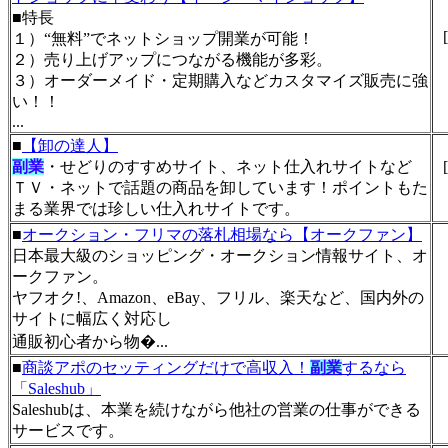
■特長
[
１）“無料”でネットショップ開業が可能！
２）売り上げアップにつながる機能が多彩。
３）オーダーメイド・定期購入などカスタマイズ販売に強
い！！
...
■
【卸の達人】
副業
・せどりのすすめサイト、ネット仕入れサイトなど
[
ＴＶ・ネットで話題の商品を卸しています！ポイントもた
まる業界では珍しい仕入れサイトです。
■
オークション・フリマの落札相場なら【オークファン】
日本最大級のショッピング・オークション情報サイト、オ
ークファン。
ヤフオク!、Amazon、eBay、フリル、楽天など、国内外の
サイトに幅広く対応し
通販初心者から物�...
■
商談アポのセッティングだけで高収入！
副業
するなら
「Saleshub」
Saleshubは、本業を続けながら他社の営業の仕事ができる
サービスです。