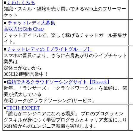
■
くわしくみる
知識・スキル・経験を売り買いできるWeb上のフリーマー
ケット
■
チャットレディ大募集
高収入はGirls Chat♪
チャットアイドルで、楽しく稼げるチャットガール募集サ
イト。
■
チャットレディの【ブライトグループ】
スマホの普及により、さらに右肩あがりのライブチャット
業界は
定休日がないから
365日24時間営業中！
■
信頼できるクラウドソーシングサイト【Bizseek】
近年、「ランサーズ」「クラウドワークス」を筆頭に、需
要が拡大している
在宅ワーク(クラウドソーシング)サービス。
■
TECH::EXPERT
「誰もがエンジニアになれる場所」 プロのプログラミン
グスキルが身につく学習プログラムとキャリア支援により
未経験からのエンジニア転職を実現します。