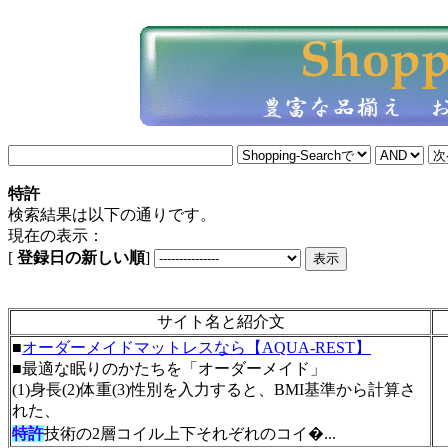
特許
検索結果は以下の通りです。
現在の表示：
[
登録日の新しい順
]
サイト名と紹介文
■
オーダーメイドマットレスなら【AQUA-REST】
■最適な眠りのかたちを「オーダーメイド」
(1)身長(2)体重(3)性別を入力すると、BMI基準から計算さ
れた、
特許
技術の2層コイル上下それぞれのコイ�...