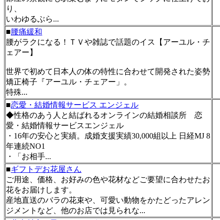
り、
いわゆるぶら...
■
腰痛緩和
腰がラクになる！ＴＶや雑誌で話題のイス【アーユル・チ
ェアー】
世界で初めて日本人の体の特性に合わせて開発された姿勢
矯正椅子『アーユル・チェアー」。
特殊...
■
恋愛・結婚情報サービス エンジェル
◆性格のあう人と結ばれるオンラインの結婚相談所 恋
愛・結婚情報サービスエンジェル
・16年の安心と実績。成婚支援実績30,000組以上 日経MJ 8
年連続NO1
・「お相手...
■
ギフトデお花屋さん
ご用途、価格、お好みの色や花材などご要望に合わせたお
花をお届けします。
産地直送のバラの花束や、可愛い動物をかたどったアレン
ジメントなど、他のお店では見られな...