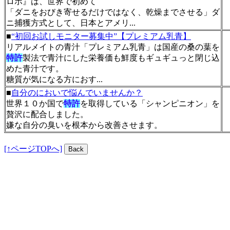
ロボ』は、世界で初めて
「ダニをおびき寄せるだけではなく、乾燥までさせる」ダ
ニ捕獲方式として、日本とアメリ...
■
“初回お試しモニター募集中”【プレミアム乳青】
リアルメイトの青汁「プレミアム乳青」は国産の桑の葉を
特許
製法で青汁にした栄養価も鮮度もギュギュっと閉じ込
めた青汁です。
糖質が気になる方におす...
■
自分のにおいで悩んでいませんか？
世界１０か国で
特許
を取得している「シャンピニオン」を
贅沢に配合しました。
嫌な自分の臭いを根本から改善させます。
[↑ページTOPへ]