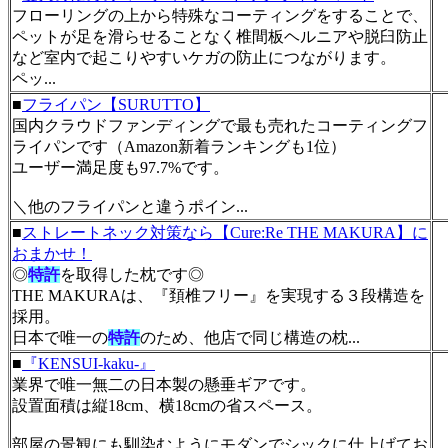
フローリングの上から特殊なコーティングをすることで、
ペットが足を滑らせることなく椎間板ヘルニアや脱臼防止
など室内で起こりやすいケガの防止につながります。
ペッ...
■
フライパン【SURUTTO】
国内クラウドファンディングで最も売れたコーティングフ
ライパンです（Amazon新着ランキングも1位）
ユーザー満足度も97.7%です。
＼他のフライパンと違うポイン...
■
ストレートネック対策なら【Cure:Re THE MAKURA】に
おまかせ！
◎
特許
を取得した枕です◎
THE MAKURAは、『頚椎フリー』を実現する３段構造を
採用。
日本で唯一の
特許
のため、他店で同じ構造の枕...
■
『KENSUI-kaku-』
業界で唯一無二の日本製の懸垂ギアです。
設置面積は縦18cm、横18cmの省スペース。
部屋の景観にも馴染むようにモダンでシックに仕上げてお