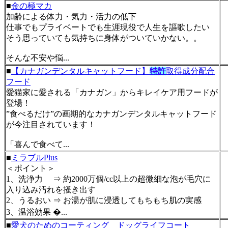
■
金の極マカ
加齢による体力・気力・活力の低下
仕事でもプライベートでも生涯現役で人生を謳歌したい
そう思っていても気持ちに身体がついていかない。。
そんな不安や悩...
■
【カナガンデンタルキャットフード】
特許
取得成分配合
フード
愛猫家に愛される「カナガン」からキレイケア用フードが
登場！
”食べるだけ”の画期的なカナガンデンタルキャットフード
が今注目されています！
「喜んで食べて...
■
ミラブルPlus
＜ポイント＞
1、洗浄力 ⇒ 約2000万個/cc以上の超微細な泡が毛穴に
入り込み汚れを掻き出す
2、うるおい ⇒ お湯が肌に浸透してもちもち肌の実感
3、温浴効果 �...
■
愛犬のためのコーティング ドッグライフコート