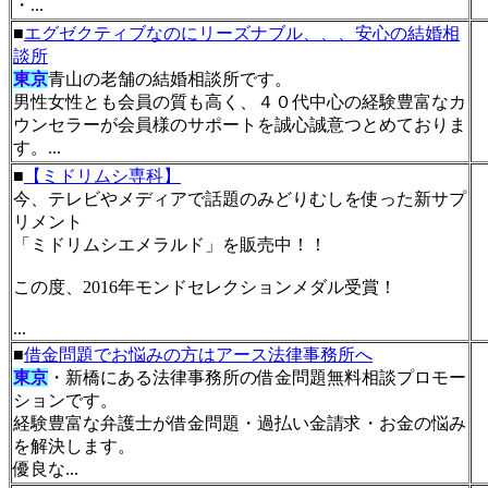
・...
■
エグゼクティブなのにリーズナブル、、、安心の結婚相
談所
東京
青山の老舗の結婚相談所です。
男性女性とも会員の質も高く、４０代中心の経験豊富なカ
ウンセラーが会員様のサポートを誠心誠意つとめておりま
す。...
■
【ミドリムシ専科】
今、テレビやメディアで話題のみどりむしを使った新サプ
リメント
「ミドリムシエメラルド」を販売中！！
この度、2016年モンドセレクションメダル受賞！
...
■
借金問題でお悩みの方はアース法律事務所へ
東京
・新橋にある法律事務所の借金問題無料相談プロモー
ションです。
経験豊富な弁護士が借金問題・過払い金請求・お金の悩み
を解決します。
優良な...