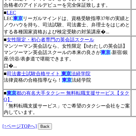
合格者のアイドルデビューを完全保証致します。
■
LEC
LEC
東京
リーガルマインドは、資格受験指導37年の実績と
ノウハウを持ち、司法試験、司法書士、弁理士をはじめと
する各種国家資格および検定受験の対策講座�...
■
女性限定・初心者専門の英会話スクール
マンツーマン英会話なら、女性限定【bわたしの英会話】
マンツーマン英会話スクールの本来の良さが
東京
-新宿/銀
座/渋谷/表参道で堪能できます。
口�...
■
司法書士試験合格サイト
東京
法経学院
法律資格の合格指導なら！
東京
法経学院
■
東京
都の有名大手タクシー 無料転職支援サービス【タク
Q】
「無料転職支援サービス」でご希望のタクシー会社をご案
内しています。
[↑ページTOPへ]