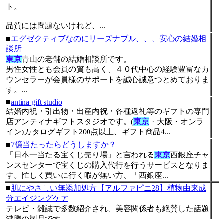
ト。
品質には問題ないけれど、...
■
エグゼクティブなのにリーズナブル、、、安心の結婚相
談所
東京
青山の老舗の結婚相談所です。
男性女性とも会員の質も高く、４０代中心の経験豊富なカ
ウンセラーが会員様のサポートを誠心誠意つとめておりま
す。...
■
antina gift studio
結婚内祝・引出物・出産内祝・各種返礼等のギフトの専門
店アンティナギフトスタジオです。(
東京
・大阪・オンラ
イン)カタログギフト200点以上、ギフト商品4...
■
7億当たったらどうしますか？
「日本一当たる宝くじ売り場」と言われる
東京
西銀座チャ
ンスセンターで宝くじの購入代行を行うサービスとなりま
す。忙しく買いに行く暇が無い方、「西銀座...
■
肌にやさしい無添加処方【アルファピニ28】植物由来成
分エイジングケア
テレビ・雑誌で多数紹介され、美容関係者も絶賛した話題
沸騰の製品です。