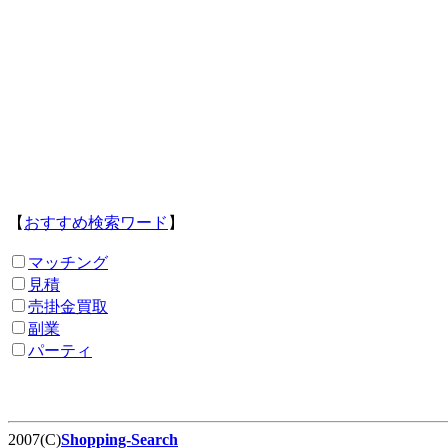
【
おすすめ検索ワード
】
マッチング
見積
売掛金買取
副業
パーティ
2007(C)
Shopping-Search