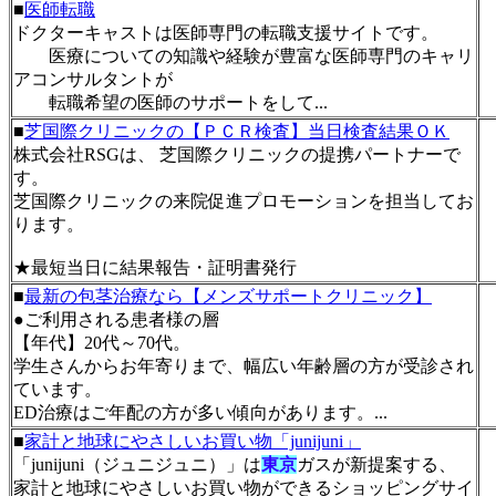
■
医師転職
ドクターキャストは医師専門の転職支援サイトです。
医療についての知識や経験が豊富な医師専門のキャリ
アコンサルタントが
転職希望の医師のサポートをして...
■
芝国際クリニックの【ＰＣＲ検査】当日検査結果ＯＫ
株式会社RSGは、 芝国際クリニックの提携パートナーで
す。
芝国際クリニックの来院促進プロモーションを担当してお
ります。
★最短当日に結果報告・証明書発行
■
最新の包茎治療なら【メンズサポートクリニック】
●ご利用される患者様の層
【年代】20代～70代。
学生さんからお年寄りまで、幅広い年齢層の方が受診され
ています。
ED治療はご年配の方が多い傾向があります。...
■
家計と地球にやさしいお買い物「junijuni」
「junijuni（ジュニジュニ）」は
東京
ガスが新提案する、
家計と地球にやさしいお買い物ができるショッピングサイ