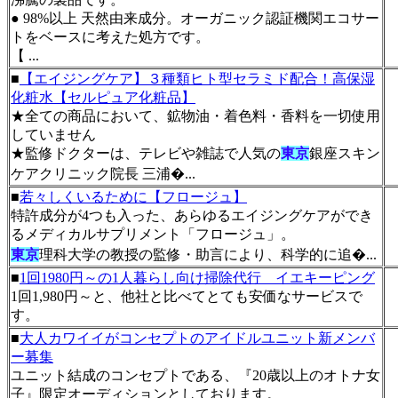
● 98%以上 天然由来成分。オーガニック認証機関エコサー
トをベースに考えた処方です。
【 ...
■
【エイジングケア】３種類ヒト型セラミド配合！高保湿
化粧水【セルピュア化粧品】
★全ての商品において、鉱物油・着色料・香料を一切使用
していません
★監修ドクターは、テレビや雑誌で人気の
東京
銀座スキン
ケアクリニック院長 三浦�...
■
若々しくいるために【フロージュ】
特許成分が4つも入った、あらゆるエイジングケアができ
るメディカルサプリメント「フロージュ」。
東京
理科大学の教授の監修・助言により、科学的に追�...
■
1回1980円～の1人暮らし向け掃除代行 イエキーピング
1回1,980円～と、他社と比べてとても安価なサービスで
す。
■
大人カワイイがコンセプトのアイドルユニット新メンバ
ー募集
ユニット結成のコンセプトである、『20歳以上のオトナ女
子』限定オーディションとしております。