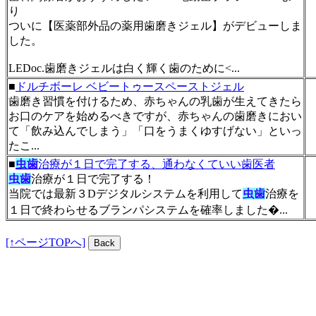
り
ついに【医薬部外品の薬用歯磨きジェル】がデビューしま
した。
LEDoc.歯磨きジェルは白く輝く歯のために<...
■
ドルチボーレ ベビートゥースペーストジェル
歯磨き習慣を付けるため、赤ちゃんの乳歯が生えてきたら
お口のケアを始めるべきですが、赤ちゃんの歯磨きにおい
て「飲み込んでしまう」「口をうまくゆすげない」といっ
たこ...
■
虫歯
治療が１日で完了する、通わなくていい歯医者
虫歯
治療が１日で完了する！
当院では最新３Dデジタルシステムを利用して
虫歯
治療を
１日で終わらせるブランパシステムを確率しました�...
[↑ページTOPへ]