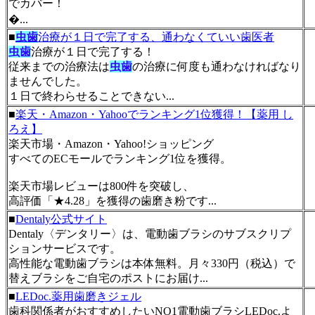
でカバー！
�...
■
虫歯
治療が１日で完了する、通わなくていい歯医者
虫歯
治療が１日で完了する！
従来までの治療法は
虫歯
の治療に何度も通わなければなり
ませんでした。
１日で終わらせることできない...
■
楽天・Amazon・Yahooでランキング1位獲得！【薬用 し
ろえ】
楽天市場・Amazon・Yahoo!ショッピング
すべてのECモールでランキング1位を獲得。
楽天市場レビューは800件を突破し、
高評価「★4.28」を獲得の歯磨き粉です...
■
Dentaly公式サイト
Dentaly〈デンタリー〉は、電動歯ブラシのサブスクリプ
ションサービスです。
高性能な電動歯ブラシは本体無料。月々330円（税込）で
替えブラシをご自宅のポストにお届け...
■
LEDoc.薬用歯磨きジェル
歯科関係者がおすすめしたいNO1電動歯ブラシLEDoc.よ