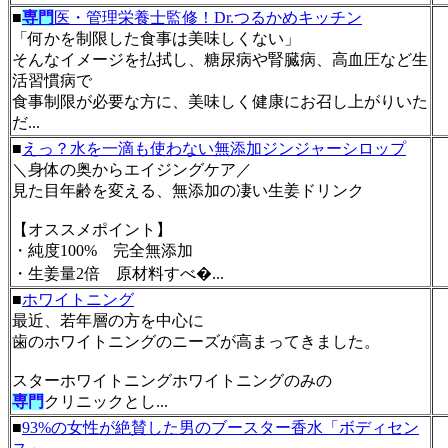
■
専門
医・管理栄養士監修！Dr.つるかめキッチン
「何かを制限した食事は美味しくない」
そんなイメージを払拭し、糖尿病や腎臓病、高血圧など生
活習慣病で
食事制限が必要な方に、美味しく健康にお召し上がりいた
だ...
■
えっ？水を一滴も使わない無添加ジンジャーシロップ
＼身体の奥からエイジングケア／
見た目年齢を変える、無添加の凄い生姜ドリンク
【オススメポイント】
・純度100% 完全無添加
・生姜量2倍 原材料すべ�...
■
ホワイトニング
最近、若年層の方を中心に
歯のホワイトニングのニーズが高まってきました。
スターホワイトニングホワイトニングのみの
専門
クリニックとし...
■
93%の女性が絶賛した男のブースター香水「ボディセン