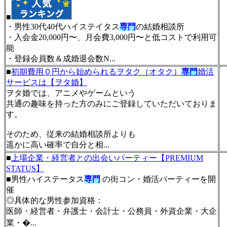
■
・男性30代40代ハイステイタス
専門
の結婚相談所
・入会金20,000円〜、月会費3,000円〜と低コストで利用可
能
・登録会員数＆成婚退会数N...
■
初期費用０円から始められるヲタク（オタク）
専門
婚活
サービスは【ヲタ婚】
ヲタ婚では、アニメやゲームという
共通の趣味を持った方のみにご登録していただいておりま
す。
そのため、従来の結婚相談所よりも
遥かに高い確率で自分と相...
■
上場企業・経営者との出会いパーティー【PREMIUM
STATUS】
■男性ハイステータス
専門
の街コン・婚活パーティーを開
催
◎具体的な男性参加資格：
医師・経営者・弁護士・会計士・公務員・外資企業・大企
業・�...