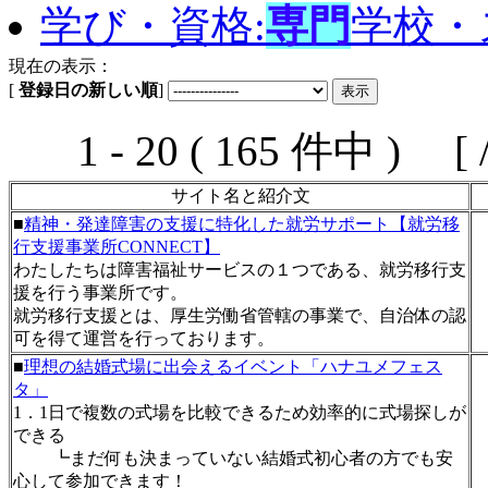
学び・資格:
専門
学校・
現在の表示：
[
登録日の新しい順
]
1 - 20 ( 165 件中 ) [ 
サイト名と紹介文
■
精神・発達障害の支援に特化した就労サポート【就労移
行支援事業所CONNECT】
わたしたちは障害福祉サービスの１つである、就労移行支
援を行う事業所です。
就労移行支援とは、厚生労働省管轄の事業で、自治体の認
可を得て運営を行っております。
■
理想の結婚式場に出会えるイベント「ハナユメフェス
タ」
1．1日で複数の式場を比較できるため効率的に式場探しが
できる
┗まだ何も決まっていない結婚式初心者の方でも安
心して参加できます！