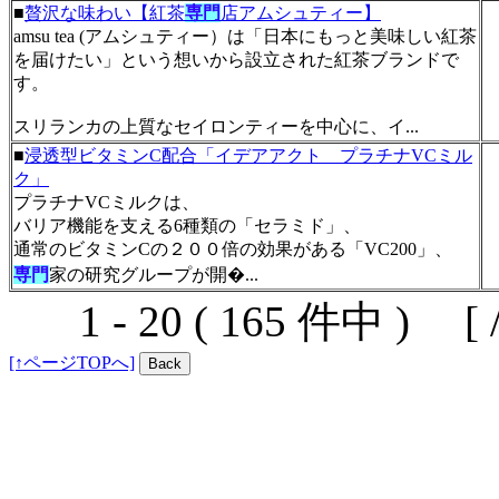
■
贅沢な味わい【紅茶
専門
店アムシュティー】
amsu tea (アムシュティー）は「日本にもっと美味しい紅茶
を届けたい」という想いから設立された紅茶ブランドで
す。
スリランカの上質なセイロンティーを中心に、イ...
■
浸透型ビタミンC配合「イデアアクト プラチナVCミル
ク」
プラチナVCミルクは、
バリア機能を支える6種類の「セラミド」、
通常のビタミンCの２００倍の効果がある「VC200」、
専門
家の研究グループが開�...
1 - 20 ( 165 件中 ) [ 
[↑ページTOPへ]