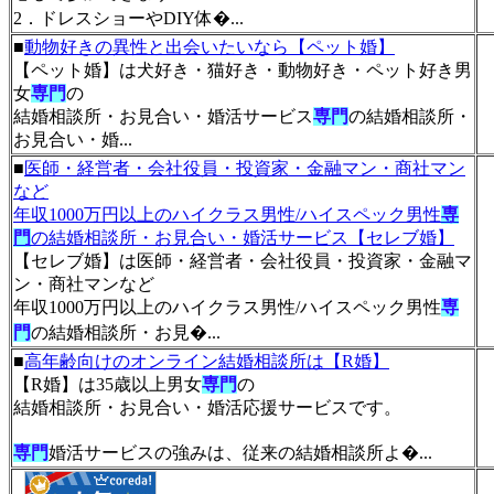
2．ドレスショーやDIY体�...
■
動物好きの異性と出会いたいなら【ペット婚】
【ペット婚】は犬好き・猫好き・動物好き・ペット好き男
女
専門
の
結婚相談所・お見合い・婚活サービス
専門
の結婚相談所・
お見合い・婚...
■
医師・経営者・会社役員・投資家・金融マン・商社マン
など
年収1000万円以上のハイクラス男性/ハイスペック男性
専
門
の結婚相談所・お見合い・婚活サービス【セレブ婚】
【セレブ婚】は医師・経営者・会社役員・投資家・金融マ
ン・商社マンなど
年収1000万円以上のハイクラス男性/ハイスペック男性
専
門
の結婚相談所・お見�...
■
高年齢向けのオンライン結婚相談所は【R婚】
【R婚】は35歳以上男女
専門
の
結婚相談所・お見合い・婚活応援サービスです。
専門
婚活サービスの強みは、従来の結婚相談所よ�...