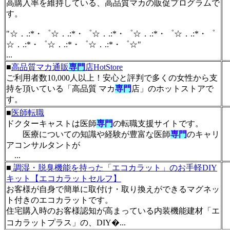
高購入率を維持している、高品質マカの販促プログラムで
す。
"☆．.:*・゜☆．.:*・゜☆．.:*・゜☆．.:*・゜☆．.:*・゜
☆．.:*・゜☆．.:*・゜☆．.:*・゜☆"
...
■
高品質マカ通販
専門
店HotStore
ご利用者数10,000人以上！安心と評判で多くの女性から支
持を頂いている「高品質 マカ
専門
店」のホットストアで
す。
■
医師転職
ドクターキャストは医師
専門
の転職支援サイトです。
医療についての知識や経験が豊富な医師
専門
のキャリ
アコンサルタントが
...
■
調湿・脱臭機能を持った「エコカラット」のお手軽DIY
キット【エコカラットセルフ】
お客様が自身で簡単に取付け・取り換えができるマグネッ
ト付きのエコカラットです。
住宅購入時のお客様認知が高まっている内装機能建材「エ
コカラットプラス」の、DIY�...