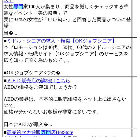
ス」
女性
専門
家100人が集まり、商品を厳しくチェックする華
麗なイベント「美の祭典」で
実に93％の女性が「いい匂い」と回答した商品がついに登
場！
当�...
■
ミドル・シニアの求人・転職【OKジョブシニア】
本プロモーションは40代、50代、60代のミドル・シニアの
求人情報・転職サイト【OKジョブシニア】のサービスを
広く知って頂く為のものです。
■OKジョブシニア3つの�...
■
ＡＥＤ販売店の詳細はこちら
AEDの価格をご存知でしょうか？
AEDの業界は、基本的に販売価格をネット上に出さない
ので、
価格が分からないお客様が非常に多いです。
日本にAEDが導入�...
■
高品質マカ通販
専門
店HotStore