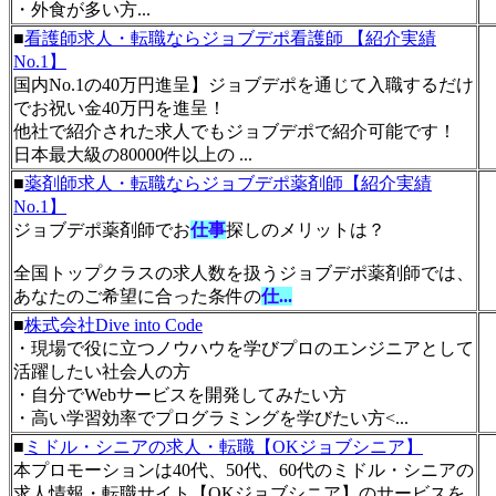
・外食が多い方...
■
看護師求人・転職ならジョブデポ看護師 【紹介実績
No.1】
国内No.1の40万円進呈】ジョブデポを通じて入職するだけ
でお祝い金40万円を進呈！
他社で紹介された求人でもジョブデポで紹介可能です！
日本最大級の80000件以上の ...
■
薬剤師求人・転職ならジョブデポ薬剤師【紹介実績
No.1】
ジョブデポ薬剤師でお
仕事
探しのメリットは？
全国トップクラスの求人数を扱うジョブデポ薬剤師では、
あなたのご希望に合った条件の
仕...
■
株式会社Dive into Code
・現場で役に立つノウハウを学びプロのエンジニアとして
活躍したい社会人の方
・自分でWebサービスを開発してみたい方
・高い学習効率でプログラミングを学びたい方<...
■
ミドル・シニアの求人・転職【OKジョブシニア】
本プロモーションは40代、50代、60代のミドル・シニアの
求人情報・転職サイト【OKジョブシニア】のサービスを