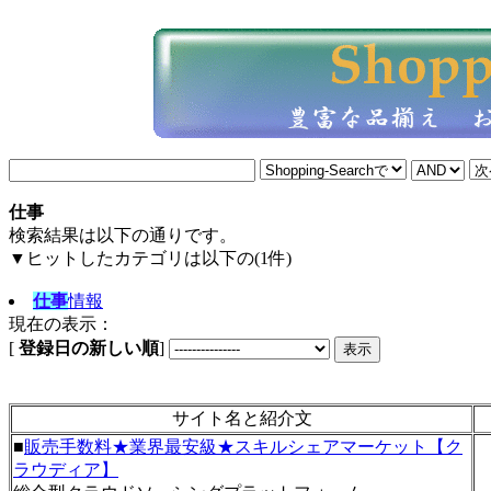
仕事
検索結果は以下の通りです。
▼ヒットしたカテゴリは以下の(1件)
仕事
情報
現在の表示：
[
登録日の新しい順
]
サイト名と紹介文
■
販売手数料★業界最安級★スキルシェアマーケット【ク
ラウディア】