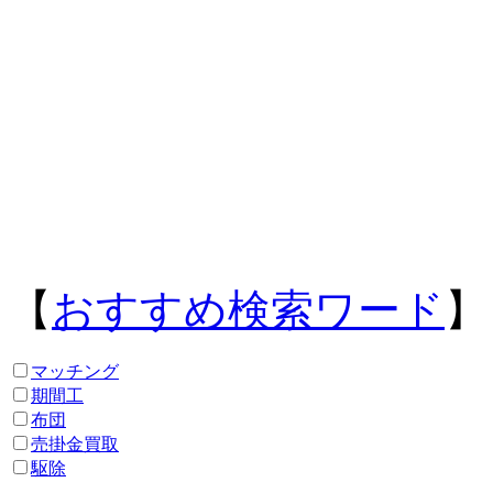
【
おすすめ検索ワード
】
マッチング
期間工
布団
売掛金買取
駆除