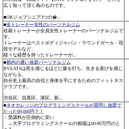
広く知って頂く為のものです。
■OKジョブシニア3つの�...
■
全トレーナー女性のパーソナルジム
在籍トレーナーが全員女性トレーナーのパーソナルジムで
す。
トレーナーはベストボディジャパン・ラウンドガール・現
役モデルなど、
様々な経歴を持ったトレーナーが...
■
都内の通い放題パーソナルジム
BVEATSは死を感じるほどに脈を打ち、生きる喜びを感じ
ながらも、
自分史上最高の自信と身体を手にするためのフィットネス
クラブです。
渋谷区、目黒区、港区、新...
■
ネオカレッジのプログラミングスクールが質問し放題で
たった69,000円？！
・受講料が圧倒的に安い
→大手プログラミングスクールの相場は60-80万円のと