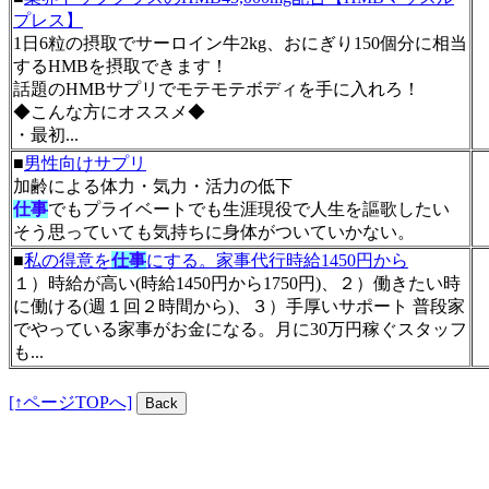
プレス】
1日6粒の摂取でサーロイン牛2kg、おにぎり150個分に相当
するHMBを摂取できます！
話題のHMBサプリでモテモテボディを手に入れろ！
◆こんな方にオススメ◆
・最初...
■
男性向けサプリ
加齢による体力・気力・活力の低下
仕事
でもプライベートでも生涯現役で人生を謳歌したい
そう思っていても気持ちに身体がついていかない。
■
私の得意を
仕事
にする。家事代行時給1450円から
１）時給が高い(時給1450円から1750円)、２）働きたい時
に働ける(週１回２時間から)、３）手厚いサポート 普段家
でやっている家事がお金になる。月に30万円稼ぐスタッフ
も...
[↑ページTOPへ]