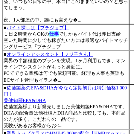
昼、いつもの日常の中、本当にこのままでいいの？と思っ
てしまう。
夜、1人部屋の中、誰にも言えな�...
■
バイト探しは【プチジョブ】
１日２時間からOKの
仕事
でしかもバイト代は即日支給
空いた時間に少しでも稼ぎたい方には最適なバイトマッチ
ングサービス『プチジョブ
■
オンラインアシスタント【フジ子さん】
業界の半額程度のプランを実現。1ヶ月利用もでき、オン
ラインアシスタントがもっと身近に。
PCでできる業務は何でも依頼可能。経理も人事も英語も
ECサイト管理もイラス�...
■
佐藤製薬のEPA&DHAが今なら定期初月は特別価格1,000
円！
美健知箋EPA&DHA
佐藤製薬様より新発売しました美健知箋EPA&DHAです。
DHAの配合量は他社様とDHA商品と比較しても、本商品
の方が多く、こだわりの一品です。
受験があるお客様からお<...
■
業界トップクラスのHMB45,000mg配合【HMBマッスル