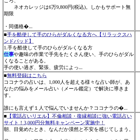
ころ、
ネオカレッジは6万9,800円(税込)。しかもサポート無
期限
・同価格�...
■
手を酷使して手のひらがダルくなる方へ【リラックスハ
ンドパッド】
1.手を酷使して手のひらがダルくなる方
仕事
や趣味の作業で手先をたくさん使い、手のひらがダル
くなることがある。
手の使い過ぎ、緊張、疲労によっ...
■
無料登録はこちら
ココナラの占いは、1,000人を超える様々な占い師が、あ
なたの悩みをメール占い（メール鑑定）で解決に導きま
す。
誰にも言えず１人で悩んでいませんか？ココナラの�...
■
【電話占いリエル】不倫相談・復縁相談に強い電話占い
サイト！3,000円分無料キャンペーン実施中！
朝、目覚めたとき、なんだか漠然と不安を感じてしまう。