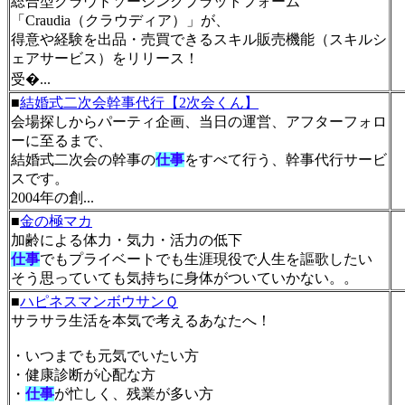
総合型クラウドソーシングプラットフォーム
「Craudia（クラウディア）」が、
得意や経験を出品・売買できるスキル販売機能（スキルシ
ェアサービス）をリリース！
受�...
■
結婚式二次会幹事代行【2次会くん】
会場探しからパーティ企画、当日の運営、アフターフォロ
ーに至るまで、
結婚式二次会の幹事の
仕事
をすべて行う、幹事代行サービ
スです。
2004年の創...
■
金の極マカ
加齢による体力・気力・活力の低下
仕事
でもプライベートでも生涯現役で人生を謳歌したい
そう思っていても気持ちに身体がついていかない。。
■
ハピネスマンボウサンＱ
サラサラ生活を本気で考えるあなたへ！
・いつまでも元気でいたい方
・健康診断が心配な方
・
仕事
が忙しく、残業が多い方