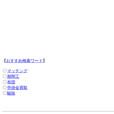
【
おすすめ検索ワード
】
マッチング
期間工
布団
売掛金買取
駆除