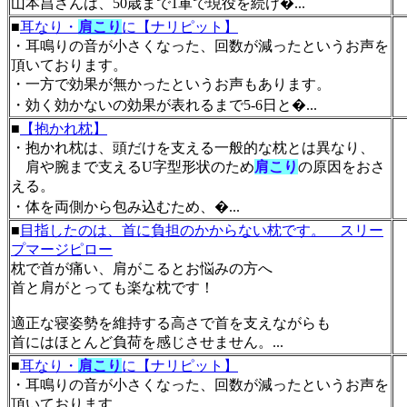
山本昌さんは、50歳まで1軍で現役を続け�...
■
耳なり・
肩こり
に【ナリピット】
・耳鳴りの音が小さくなった、回数が減ったというお声を
頂いております。
・一方で効果が無かったというお声もあります。
・効く効かないの効果が表れるまで5-6日と�...
■
【抱かれ枕】
・抱かれ枕は、頭だけを支える一般的な枕とは異なり、
肩や腕まで支えるU字型形状のため
肩こり
の原因をおさ
える。
・体を両側から包み込むため、�...
■
目指したのは、首に負担のかからない枕です。 スリー
プマージピロー
枕で首が痛い、肩がこるとお悩みの方へ
首と肩がとっても楽な枕です！
適正な寝姿勢を維持する高さで首を支えながらも
首にはほとんど負荷を感じさせません。...
■
耳なり・
肩こり
に【ナリピット】
・耳鳴りの音が小さくなった、回数が減ったというお声を
頂いております。