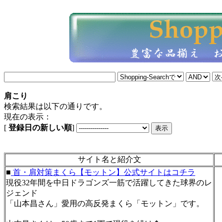
肩こり
検索結果は以下の通りです。
現在の表示：
[
登録日の新しい順
]
サイト名と紹介文
■
首・肩対策まくら【モットン】公式サイトはコチラ
現役32年間を中日ドラゴンズ一筋で活躍してきた球界のレ
ジェンド
「山本昌さん」愛用の高反発まくら「モットン」です。