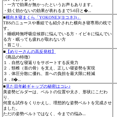
・一方で効果が無かったというお声もあります。
・効く効かないの効果が表れるまで5-6日と�...
■
横向き寝まくら「YOKONE3(ヨコネ3)」
TBSのニュースや番組でも紹介された横向き寝専用の枕で
す。
・睡眠時無呼吸症候群に悩んでいる方・イビキに悩んでい
る方・眠っても疲れが取れない方
・首こり、
■
【めりーさんの高反発枕】
《商品の特徴》
１．自然な寝返りをサポートする反発力
２．頸椎（首の骨）を支え、正しい寝姿勢を実現
３．体圧分散に優れ、首への負担を最大限に軽減
４．8�...
■
見た目年齢ギャップの秘密はコレ♪
美姿勢ビルダーは、ベルトの位置や太さ、形状にこだわ
り、
何度も試作をくりかえし、理想的な姿勢ベルトを完成させ
ました。
ただの姿勢ベルトではなく、今までの悩み...