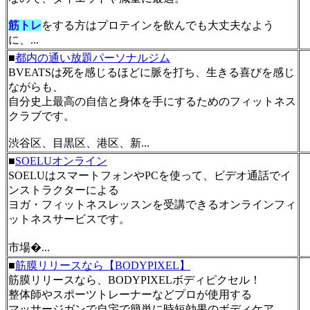
筋トレ
をする方はプロテインを飲んでも大丈夫なよう
に、...
■
都内の通い放題パーソナルジム
BVEATSは死を感じるほどに脈を打ち、生きる喜びを感じ
ながらも、
自分史上最高の自信と身体を手にするためのフィットネス
クラブです。
渋谷区、目黒区、港区、新...
■
SOELUオンライン
SOELUはスマートフォンやPCを使って、ビデオ通話でイ
ンストラクターによる
ヨガ・フィットネスレッスンを受講できるオンラインフィ
ットネスサービスです。
市場�...
■
筋膜リリースなら【BODYPIXEL】
筋膜リリースなら、BODYPIXELボディピクセル！
整体師やスポーツトレーナーなどプロが使用する
マッサージガンで自宅で簡単に時短効果のボディケア。