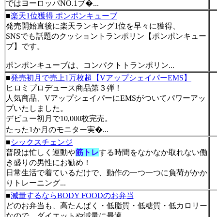
ではヨーロッパNO.1ブ�...
■
楽天1位獲得 ポンポンキューブ
発売開始直後に楽天ランキング1位を早々に獲得、
SNSでも話題のクッショントランポリン【ポンポンキュー
ブ】です。
ポンポンキューブは、コンパクトトランポリン...
■
発売初月で売上1万枚超【VアップシェイパーEMS】
ヒロミプロデュース商品第３弾！
人気商品、VアップシェイパーにEMSがついてパワーアッ
プいたしました。
デビュー初月で10,000枚完売。
たった1か月のモニター実�...
■
シックスチェンジ
普段は忙しく運動や
筋トレ
する時間をなかなか取れない働
き盛りの男性にお勧め！
日常生活で着ているだけで、動作の一つ一つに負荷がかか
りトレーニング...
■
減量するならBODY FOODのお弁当
どのお弁当も、高たんぱく・低脂質・低糖質・低カロリー
なので、ダイエットや減量に最適。