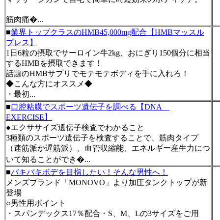
筋肉痛�...
■
業界トップクラスのHMB45,000mg配合【HMBマッスル
プレス】
1日6粒の摂取でサーロイン牛2kg、おにぎり150個分に相当
するHMBを摂取できます！
話題のHMBサプリでモテモテボディを手に入れろ！
◆こんな方にオススメ◆
・最初...
■
口腔粘膜でスポーツ遺伝子を調べる【DNA
EXERCISE】
●エクササイズ遺伝子検査でわかること
3種類のスポーツ遺伝子を検査することで、筋肉タイプ
（速筋派か遅筋派）、血管収縮能、エネルギー産生力につ
いて知ることができ�...
■
バキバキボデを目指したい！そんな男性へ！
メンズブランド「MONOVO」より加圧タンクトップが新
登場
○男性用ポイント
・スパンデックス17％配合・S、M、Lの3サイズをご用