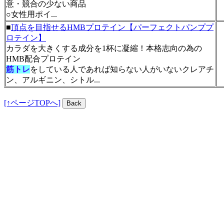
意・競合の少ない商品
○女性用ポイ...
■
頂点を目指せるHMBプロテイン【パーフェクトパンププ
ロテイン】
カラダを大きくする成分を1杯に凝縮！本格志向の為の
HMB配合プロテイン
筋トレ
をしている人であれば知らない人がいないクレアチ
ン、アルギニン、シトル...
[↑ページTOPへ]