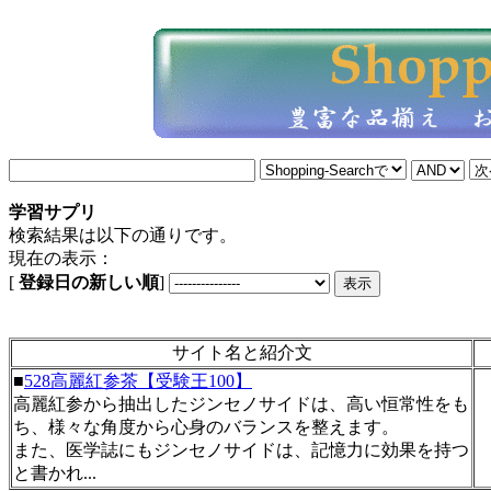
学習サプリ
検索結果は以下の通りです。
現在の表示：
[
登録日の新しい順
]
サイト名と紹介文
■
528高麗紅参茶【受験王100】
高麗紅参から抽出したジンセノサイドは、高い恒常性をも
ち、様々な角度から心身のバランスを整えます。
また、医学誌にもジンセノサイドは、記憶力に効果を持つ
と書かれ...