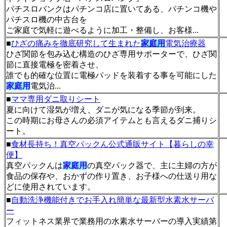
パチスロバンクはパチンコ店に置いてある、パチンコ機や
パチスロ機の中古台を
ご家庭で気軽に遊べるように加工・整備し、お客様...
■
ひざの痛みを徹底研究して生まれた
家庭用
電気治療器
ひざ関節を包み込む構造のひざ専用サポーターで、ひざ関
節に直接電極を密着させ、
誰でも的確な位置に電極パッドを装着する事を可能にした
家庭用
電気治...
■
ママ専用ダニ取りシート
夏に向けて湿気が増え、ダニが気になる季節が到来。
この時期にお母さんの必須アイテムとも言えるダニ捕りシ
ート。
■
食材長持ち！真空パックん公式通販サイト【暮らしの幸
便】
真空パックんは
家庭用
の真空パック器で、主に主婦の方が
食品の保存や、おかずの作り置き、お子様への仕送り用な
どに使用されています。
■
自動洗浄機能付きでお手入れ簡単な最新型水素水サーバ
ー
フィットネス業界で業務用の水素水サーバーの導入実績第