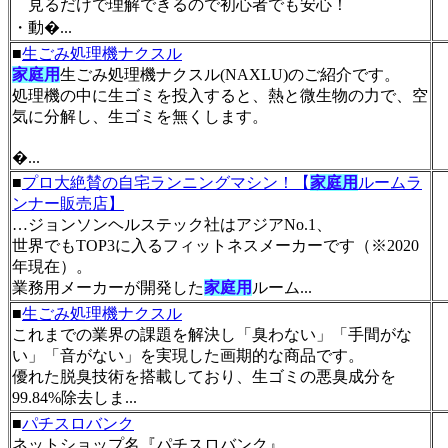
見るだけで理解できるので初心者でも安心！
・動�...
■
生ごみ処理機ナクスル
家庭用
生ごみ処理機ナクスル(NAXLU)のご紹介です。
処理機の中に生ゴミを投入すると、熱と微生物の力で、空
気に分解し、生ゴミを無くします。
�...
■
プロ大絶賛の自宅ランニングマシン！【
家庭用
ルームラ
ンナー販売店】
…ジョンソンヘルステック社はアジアNo.1、
世界でもTOP3に入るフィットネスメーカーです（※2020
年現在）。
業務用メーカーが開発した
家庭用
ルーム...
■
生ごみ処理機ナクスル
これまでの業界の課題を解決し「臭わない」「手間がな
い」「音がない」を実現した画期的な商品です。
優れた脱臭技術を搭載しており、生ゴミの悪臭成分を
99.84%除去しま...
■
パチスロバンク
ネットショップ名『パチスロバンク』