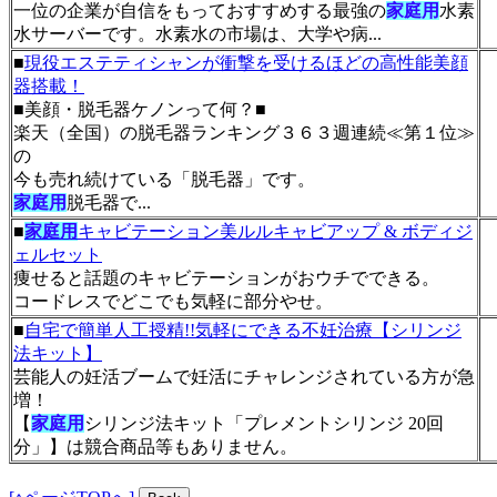
一位の企業が自信をもっておすすめする最強の
家庭用
水素
水サーバーです。水素水の市場は、大学や病...
■
現役エステティシャンが衝撃を受けるほどの高性能美顔
器搭載！
■美顔・脱毛器ケノンって何？■
楽天（全国）の脱毛器ランキング３６３週連続≪第１位≫
の
今も売れ続けている「脱毛器」です。
家庭用
脱毛器で...
■
家庭用
キャビテーション美ルルキャビアップ & ボディジ
ェルセット
痩せると話題のキャビテーションがおウチでできる。
コードレスでどこでも気軽に部分やせ。
■
自宅で簡単人工授精!!気軽にできる不妊治療【シリンジ
法キット】
芸能人の妊活ブームで妊活にチャレンジされている方が急
増！
【
家庭用
シリンジ法キット「プレメントシリンジ 20回
分」】は競合商品等もありません。