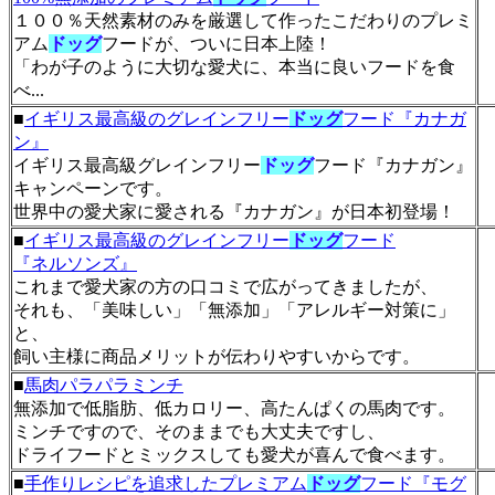
１００％天然素材のみを厳選して作ったこだわりのプレミ
アム
ドッグ
フードが、ついに日本上陸！
「わが子のように大切な愛犬に、本当に良いフードを食
べ...
■
イギリス最高級のグレインフリー
ドッグ
フード『カナガ
ン』
イギリス最高級グレインフリー
ドッグ
フード『カナガン』
キャンペーンです。
世界中の愛犬家に愛される『カナガン』が日本初登場！
■
イギリス最高級のグレインフリー
ドッグ
フード
『ネルソンズ』
これまで愛犬家の方の口コミで広がってきましたが、
それも、「美味しい」「無添加」「アレルギー対策に」
と、
飼い主様に商品メリットが伝わりやすいからです。
■
馬肉パラパラミンチ
無添加で低脂肪、低カロリー、高たんぱくの馬肉です。
ミンチですので、そのままでも大丈夫ですし、
ドライフードとミックスしても愛犬が喜んで食べます。
■
手作りレシピを追求したプレミアム
ドッグ
フード『モグ