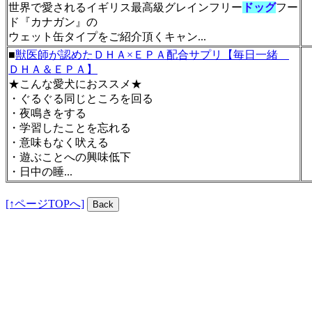
世界で愛されるイギリス最高級グレインフリー
ドッグ
フー
ド『カナガン』の
ウェット缶タイプをご紹介頂くキャン...
■
獣医師が認めたＤＨＡ×ＥＰＡ配合サプリ【毎日一緒
ＤＨＡ＆ＥＰＡ】
★こんな愛犬におススメ★
・ぐるぐる同じところを回る
・夜鳴きをする
・学習したことを忘れる
・意味もなく吠える
・遊ぶことへの興味低下
・日中の睡...
[↑ページTOPへ]