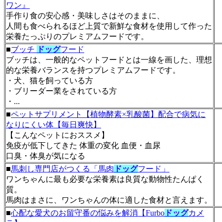
ワン』
手作り食の安心感・美味しさはそのままに、
人間も食べられるほど上質で新鮮な食材を使用して作った
栄養たっぷりのプレミアムフードです。
■
ブッチ
ドッグ
フード
ブッチは、一般的なペットフードとは一線を画した、理想
的な栄養バランスを持つプレミアムフードです。
・犬、猫を飼っている方
・ブリーダー業をされている方
・...
■
ペットサプリメント【植物酵素×乳酸菌】配合で病気に
なりにくい体【毎日爽快】
【こんなペットにおススメ】
免疫が低下してきた 体重の変化 血便・血尿
口臭・体臭が気になる
■
馬刺し専門店がつくる「馬肉
ドッグ
フード」
ワンちゃんに最も必要な栄養素は良質な動物性たんぱく
質。
馬肉はまさに、ワンちゃんの体に適した食材と言えます。
■
心配な愛犬のお留守番の悩みを解消【Furbo
ドッグ
カメ