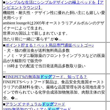
■
シンプルな生活にシンプルデザインの極上ベッドを【ア
ンビエントラウンジ】
機能性・耐久性・デザイン性に優れた飼い主にも嬉しい愛
犬用ベッド
ambient lounge®︎は2005年オーストラリアメルボルンのデザ
イナーによって生まれ、
世界20カ国以上で親しまれています。
当たり前に一緒に“暮らす” が�...
■
ポイント貯まる！ペット用品専門通販ペットゴー♪
・犬・猫の療法食が送料無料商品多数
・ノミ・マダニ駆除薬のフロントラインプラスなどの医薬
品が大幅割引で販売中
・16時までの配送で当日発送商品多数取り扱い
...
■
FINEPET'Sの無添加
ドッグ
フード、知ってる？
FINEPET'Sペットフード製品は、食品安全先進国オースト
ラリアの原材料を使い、厳格な品質管理を誇る現地生産ラ
インで作られている化学合成添加物無添加、肉類主体の安
全、�...
■
アランズ ナチュラル
ドッグ
フード
100%無添加のプレミアム
ドッグ
フード