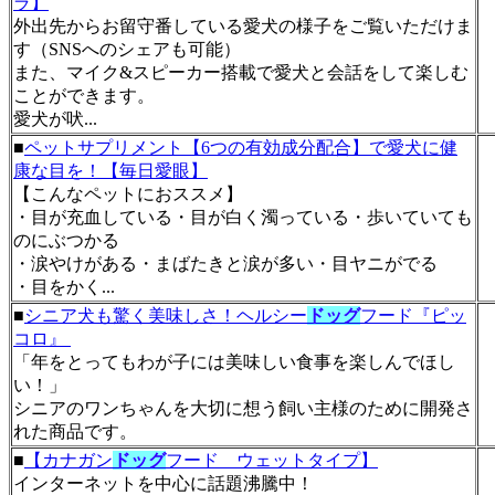
ラ】
外出先からお留守番している愛犬の様子をご覧いただけま
す（SNSへのシェアも可能）
また、マイク&スピーカー搭載で愛犬と会話をして楽しむ
ことができます。
愛犬が吠...
■
ペットサプリメント【6つの有効成分配合】で愛犬に健
康な目を！【毎日愛眼】
【こんなペットにおススメ】
・目が充血している・目が白く濁っている・歩いていても
のにぶつかる
・涙やけがある・まばたきと涙が多い・目ヤニがでる
・目をかく...
■
シニア犬も驚く美味しさ！ヘルシー
ドッグ
フード『ピッ
コロ』
「年をとってもわが子には美味しい食事を楽しんでほし
い！」
シニアのワンちゃんを大切に想う飼い主様のために開発さ
れた商品です。
■
【カナガン
ドッグ
フード ウェットタイプ】
インターネットを中心に話題沸騰中！